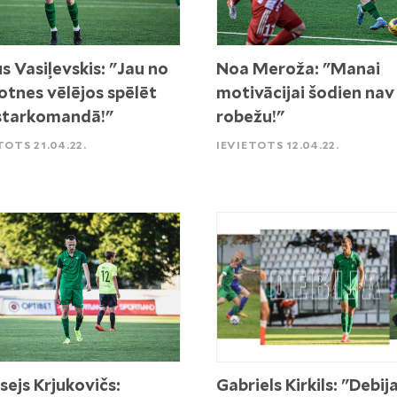
s Vasiļevskis: "Jau no
Noa Meroža: "Manai
tnes vēlējos spēlēt
motivācijai šodien nav
starkomandā!"
robežu!"
TOTS 21.04.22.
IEVIETOTS 12.04.22.
sejs Krjukovičs:
Gabriels Kirkils: "Debij