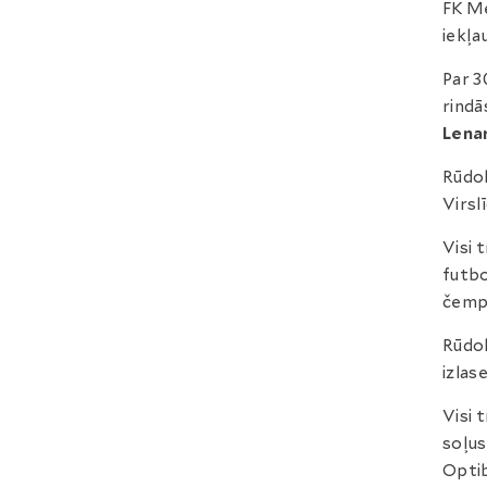
FK Me
iekļa
Par 3
rindā
Lena
Rūdol
Virsl
Visi 
futbo
čempi
Rūdol
izlas
Visi 
soļus
Optib