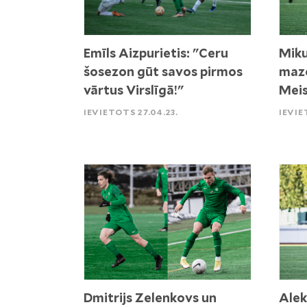
Emīls Aizpurietis: "Ceru
Miku
šosezon gūt savos pirmos
mazo
vārtus Virslīgā!"
Mei
IEVIETOTS 27.04.23.
IEVIE
Dmitrijs Zelenkovs un
Alek