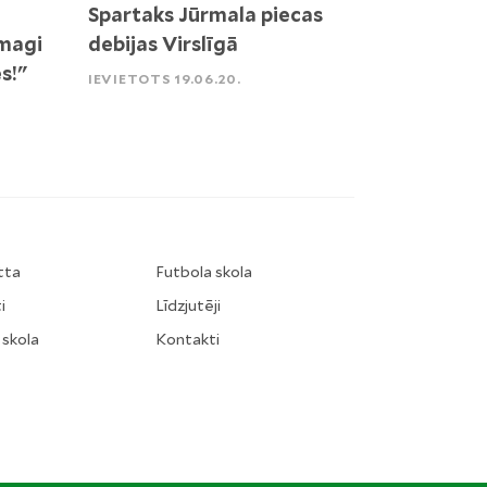
Spartaks Jūrmala piecas
smagi
debijas Virslīgā
s!"
IEVIETOTS 19.06.20.
tta
Futbola skola
i
Līdzjutēji
 skola
Kontakti