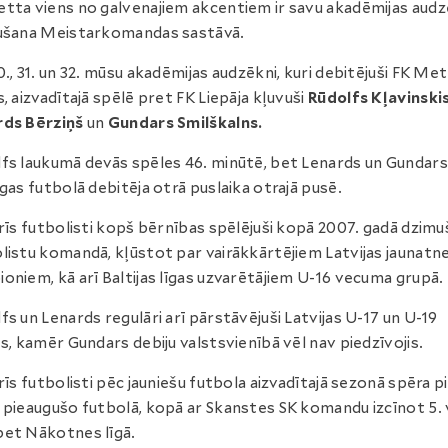
tta viens no galvenajiem akcentiem ir savu akadēmijas aud
ušana Meistarkomandas sastāvā.
0., 31. un 32. mūsu akadēmijas audzēkni, kuri debitējuši FK Me
s, aizvadītajā spēlē pret FK Liepāja kļuvuši
Rūdolfs Kļavinskis
rds Bērziņš
un
Gundars Smilškalns.
fs laukumā devās spēles 46. minūtē, bet Lenards un Gundars
īgas futbolā debitēja otrā puslaika otrajā pusē.
trīs futbolisti kopš bērnības spēlējuši kopā 2007. gadā dzim
listu komandā, kļūstot par vairākkārtējiem Latvijas jaunatn
oniem, kā arī Baltijas līgas uzvarētājiem U-16 vecuma grupā.
fs un Lenards regulāri arī pārstāvējuši Latvijas U-17 un U-19
es, kamēr Gundars debiju valstsvienībā vēl nav piedzīvojis.
trīs futbolisti pēc jauniešu futbola aizvadītajā sezonā spēra 
 pieaugušo futbolā, kopā ar Skanstes SK komandu izcīnot 5. 
et Nākotnes līgā.