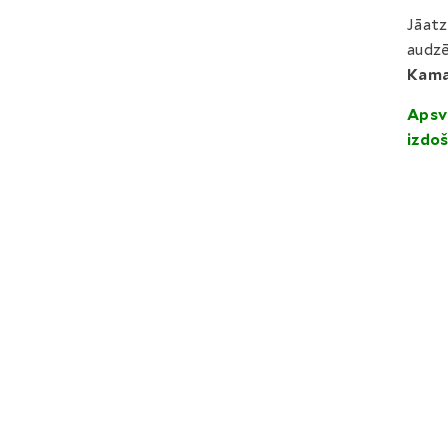
Jāatz
audz
Kama
Apsve
izdo