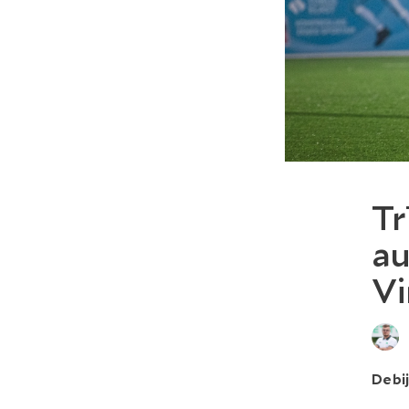
Tr
au
Vi
Debij