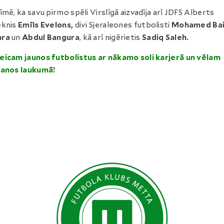
īmē, ka savu pirmo spēli Virslīgā aizvadīja arī JDFS Alberts
ēknis
Emīls Evelons,
divi Sjeraleones futbolisti
Mohamed Ba
ra
un
Abdul Bangura
, kā arī nigērietis
Sadiq Saleh.
icam jaunos futbolistus ar nākamo soli karjerā un vēlam
šanos laukumā!