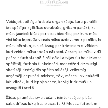
Veidojot spēcīgu futbola organizāciju, kurai paralēli
iet spēcīga izglītības struktūra, gribam panākt, ka
mūsu jaunieši kļūst par to sabiedrību, par kuru mēs
visi būtu lepni. Galvenais mūsu uzdevums ir panākt, lai
mūsu bērni un jaunieši izaug par krietniem cilvēkiem,
kuri veidos mūsu spožo nākotni. Ceram, ka mūsu vidū
pašreiz futbolu spēlē nākošie Latvijas futbola izlases
spēlētāji, futbola funkcionāri, menedžeri, aizrautīgi
skatītāji, dedzīgi šīs spēles mīlētāji, veiksmīgi
uzņēmēji, deputāti, ministri, tēvi, mātes un vienkārši
labi cilvēki, kuri lepojas ar to, ka viņi ir dzimuši un
uzauguši Latvijā.
Šādas piramīdas izveidošana ieinteresējusi plašu
sabiedrības loku, kas piesaista FS Metta, futbolam