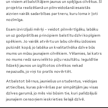
un visiem atbalstītājiem jaunus un spējīgus cilvēkus. Šī
projekta realizēšanā un pilnveidošanā iesaistās
aizvien vairāk sadarbības partneru, kuru loma ir ļoti
nozīmīga.
Esam izvirzījuši mērķi – veidot pilnvērtīgāku, labāku
un uz godprātības principiem balstītu dzīvi kopīgiem
spēkiem. Jo vairāk atvērtu un labu cilvēku izdosies
pulcināt kopā, jo labāka un kvalitatīvāka dzīve būs
mums un mūsu jaunajiem cilvēkiem. Vēlamies, lai katrs
no mums redz savu ielikto pūļu rezultātu. Ieguldītie
līdzekļi jaunos un izglītotos cilvēkos nekad
nepazudīs, jo viņi to pratīs novērtēt.
Atbalstot bērnus, jauniešus un studentus, veidojas
attiecības, kuras pārvēršas par simpātijām jau visas
dzīves garumā, jo mēs visi būsim tie, kuri palīdzējuši
jaunajiem censoņiem ieskrieties lielajā dzīvē.