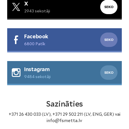
X
SEKO
2943 sekotāji
Facebook
SEKO
6800 Patīk
Instagram
SEKO
9484 sekotāji
Sazināties
+371 26 430 033 (LV), +371 29 502 211 (LV, ENG, GER) vai
info@fsmetta.lv