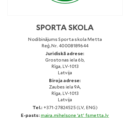
SPORTA SKOLA
Nodibinājums Sporta skola Metta
Reģ.Nr. 40008189644
Juridiskā adrese:
Grostonas iela 6b,
Rīga, LV-1013
Latvija
Biroja adrese:
Zaubes iela 9A,
Rīga, LV-1013
Latvija
Tel.:
+371-27824525 (LV, ENG)
E-pasts:
maira.mihelsone ‘at’ fsmetta.lv