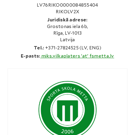
LV76RIKO0000084855404
RIKOLV2X
Juridiskā adrese:
Grostonas iela 6b,
Rīga, LV-1013
Latvija
Tel.:
+371-27824525 (LV, ENG)
E-pasts:
miks.vilkaplaters ‘at’ fsmetta.lv