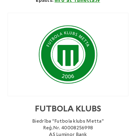
Epasts:
info ‘at’
fsmetta.lv
FUTBOLA KLUBS
Biedrība “Futbola klubs Metta”
Reģ.Nr. 40008256998
AS Luminor Bank