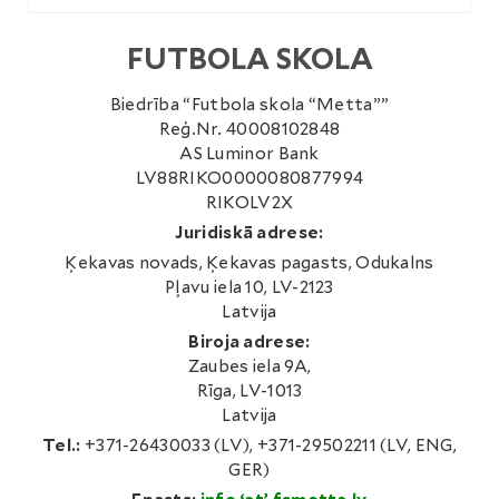
FUTBOLA SKOLA
Biedrība “Futbola skola “Metta””
Reģ.Nr. 40008102848
AS Luminor Bank
LV88RIKO0000080877994
RIKOLV2X
Juridiskā adrese:
Ķekavas novads, Ķekavas pagasts, Odukalns
Pļavu iela 10, LV-2123
Latvija
Biroja adrese:
Zaubes iela 9A,
Rīga, LV-1013
Latvija
Tel.:
+371-26430033 (LV), +371-29502211 (LV, ENG,
GER)