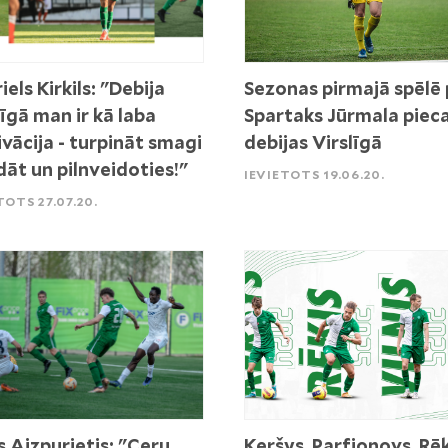
iels Kirkils: "Debija
Sezonas pirmajā spēlē 
līgā man ir kā laba
Spartaks Jūrmala piec
vācija - turpināt smagi
debijas Virslīgā
dāt un pilnveidoties!"
IEVIETOTS 19.06.20.
TOTS 27.07.20.
s Aizpurietis: "Ceru
Keršys, Parfjonovs, Rē