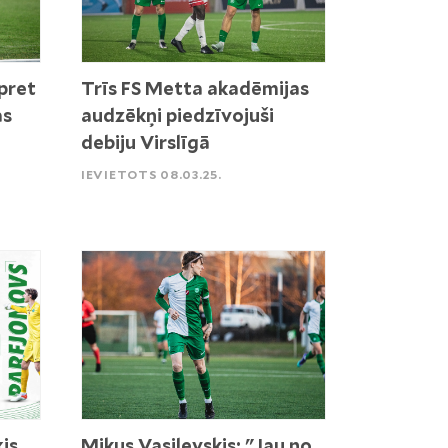
pret
Trīs FS Metta akadēmijas
as
audzēkņi piedzīvojuši
debiju Virslīgā
IEVIETOTS 08.03.25.
ķis
Mikus Vasiļevskis: "Jau no