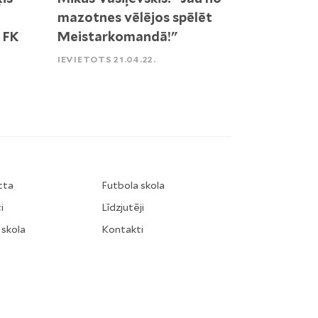
mazotnes vēlējos spēlēt
 FK
Meistarkomandā!"
IEVIETOTS 21.04.22.
tta
Futbola skola
i
Līdzjutēji
 skola
Kontakti