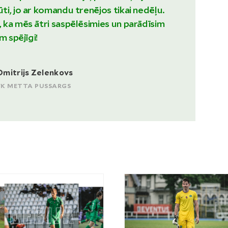
i, jo ar komandu trenējos tikai nedēļu.
ka mēs ātri saspēlēsimies un parādīsim
m spējīgi!
Dmitrijs Zelenkovs
FK METTA PUSSARGS