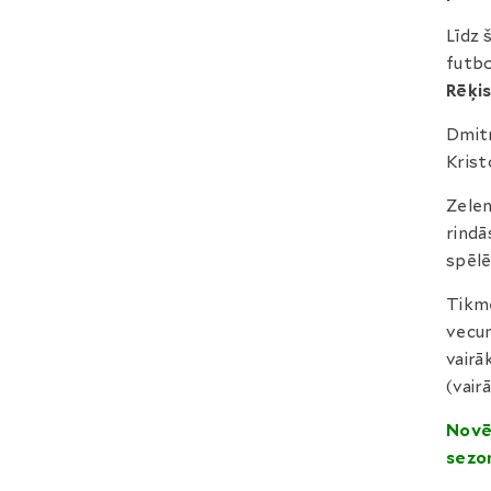
Līdz 
futbo
Rēķi
Dmitr
Krist
Zelen
rindā
spēlē
Tikmē
vecum
vairā
(vair
N
ovē
sezo