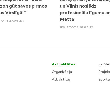
zon gūt savos pirmos
un Vilnis noslēdz
us Virslīgā!"
profesionālu līgumu ar
Metta
TOTS 27.04.23.
IEVIETOTS 18.08.22.
Aktualitātes
FK Me
Organizācija
Projekt
Atbalstītāji
Sporta