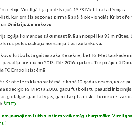
šīm debiju Virslīgā bija piedzīvojuši 19 FS Metta akadēmijas
listi, kuriem šīs sezonas pirmajā spēlē pievienojās
Kristofe
s
un
Dmitrijs Zelenkovs.
ijs izgāja komandas sākumsastāvā un nospēlēja 83 minūtes, 
ofers spēles izskaņā nomainīja tieši Zelenkovu.
kovs futbolista gaitas sāka Rēzeknē, bet FS Metta akadēmi
s pavadīja posmu no 2013. līdz 2016. gadam. Turpinājumā Dim
ja FC Empoli sistēmā.
r Kristofers kluba sistēmā ir kopš 10 gadu vecuma, un ar jau
ā spēcīgo FS Metta 2003. gadu futbolistu paaudzi ir izcīnījis
kas godalgas gan Latvijas, gan starptautisko turnīru ietvaros
āk
ŠEIT).
lam jaunajiem futbolistiem veiksmīgu turpmāko Virslīga
nu!