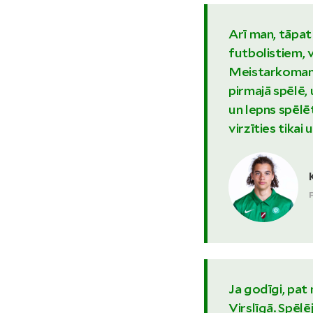
Arī man, tāpa
futbolistiem, v
Meistarkomand
pirmajā spēlē, 
un lepns spēlē
virzīties tikai 
Ja godīgi, pat 
Virslīgā. Spēl