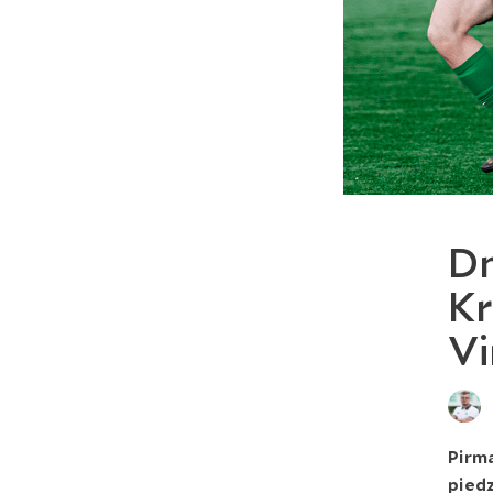
Dm
Kr
Vi
Pirma
piedz