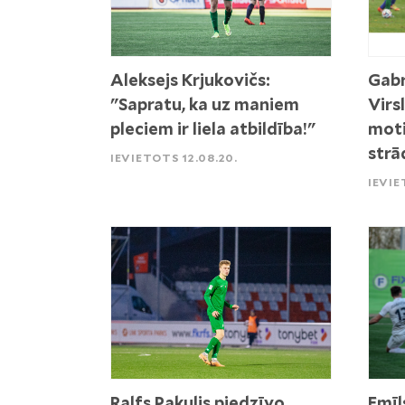
Aleksejs Krjukovičs:
Gabr
"Sapratu, ka uz maniem
Virs
pleciem ir liela atbildība!"
moti
strā
IEVIETOTS 12.08.20.
IEVIE
Ralfs Pakulis piedzīvo
Emīl