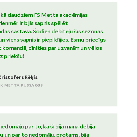
t kā daudziem FS Metta akadēmijas
ienmēr ir bijis sapnis spēlēt
as sastāvā. Šodien debitēju šīs sezonas
un viens sapnis ir piepildījies. Esmu priecīgs
t komandā, cīnīties par uzvarām un vēlos
uz priekšu!
Kristofers Rēķis
FK METTA PUSSARGS
nedomāju par to, ka šī bija mana debija
ēju un par to nedomāju, protams, bija