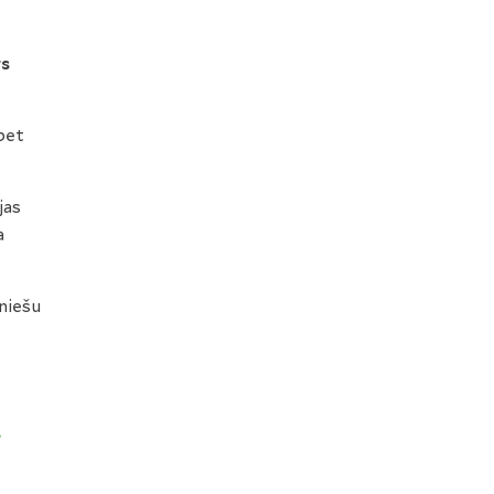
rs
bet
jas
a
niešu
s