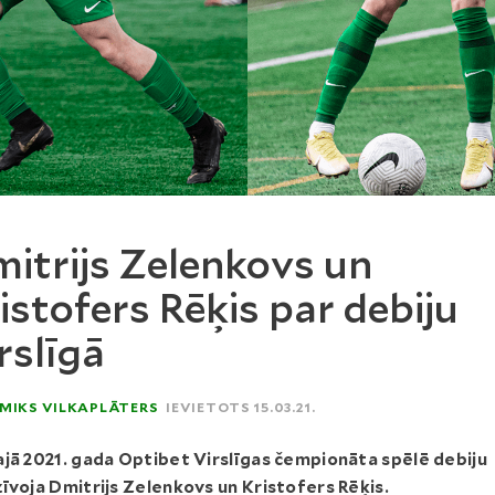
itrijs Zelenkovs un
istofers Rēķis par debiju
rslīgā
MIKS VILKAPLĀTERS
IEVIETOTS 15.03.21.
jā 2021. gada Optibet Virslīgas čempionāta spēlē debiju
īvoja Dmitrijs Zelenkovs un Kristofers Rēķis.