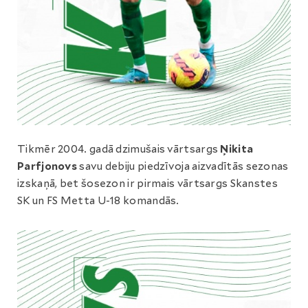
Tikmēr 2004. gadā dzimušais vārtsargs
Ņikita
Parfjonovs
savu debiju piedzīvoja aizvadītās sezonas
izskaņā, bet šosezon ir pirmais vārtsargs Skanstes
SK un FS Metta U-18 komandās.