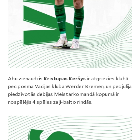
Abu vienaudzis
Kristupas Keršys
ir atgriezies klubā
pēc posma Vācijas klubā Werder Bremen, un pēc jūlijā
piedzīvotās debijas Meistarkomandā kopumā ir
nospēlējis 4 spēles zaļi-balto rindās.