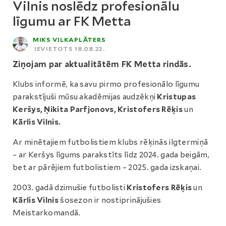
Vilnis noslēdz profesionālu
līgumu ar FK Metta
MIKS VILKAPLĀTERS
IEVIETOTS 18.08.22.
Ziņojam par aktualitātēm FK Metta rindās.
Klubs informē, ka savu pirmo profesionālo līgumu
parakstījuši mūsu akadēmijas audzēkņi
Kristupas
Keršys, Ņikita Parfjonovs, Kristofers Rēķis
un
Kārlis Vilnis.
Ar minētajiem futbolistiem klubs rēķinās ilgtermiņā
– ar Keršys līgums parakstīts līdz 2024. gada beigām,
bet ar pārējiem futbolistiem – 2025. gada izskaņai.
2003. gadā dzimušie futbolisti
Kristofers Rēķis
un
Kārlis Vilnis
šosezon ir nostiprinājušies
Meistarkomandā.