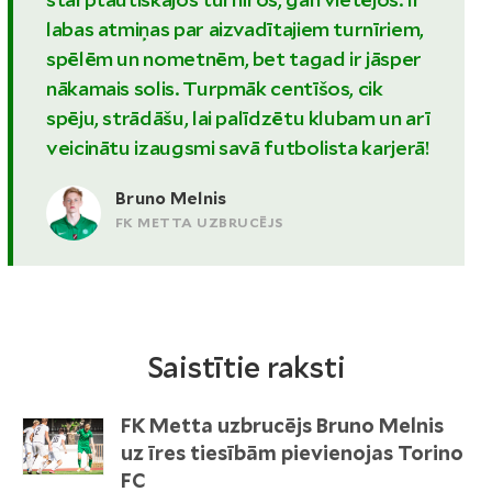
labas atmiņas par aizvadītajiem turnīriem,
spēlēm un nometnēm, bet tagad ir jāsper
nākamais solis. Turpmāk centīšos, cik
spēju, strādāšu, lai palīdzētu klubam un arī
veicinātu izaugsmi savā futbolista karjerā!
Bruno Melnis
FK METTA UZBRUCĒJS
Saistītie raksti
FK Metta uzbrucējs Bruno Melnis
uz īres tiesībām pievienojas Torino
FC