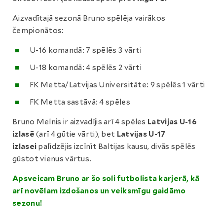
Aizvadītajā sezonā Bruno spēlēja vairākos
čempionātos:
U-16 komandā: 7 spēlēs 3 vārti
U-18 komandā: 4 spēlēs 2 vārti
FK Metta/Latvijas Universitāte: 9 spēlēs 1 vārti
FK Metta sastāvā: 4 spēles
Bruno Melnis ir aizvadījis arī 4 spēles
Latvijas U-16
izlasē
(arī 4 gūtie vārti), bet
Latvijas U-17
izlasei
palīdzējis izcīnīt Baltijas kausu, divās spēlēs
gūstot vienus vārtus.
Apsveicam Bruno ar šo soli futbolista karjerā, kā
arī novēlam izdošanos un veiksmīgu gaidāmo
sezonu!