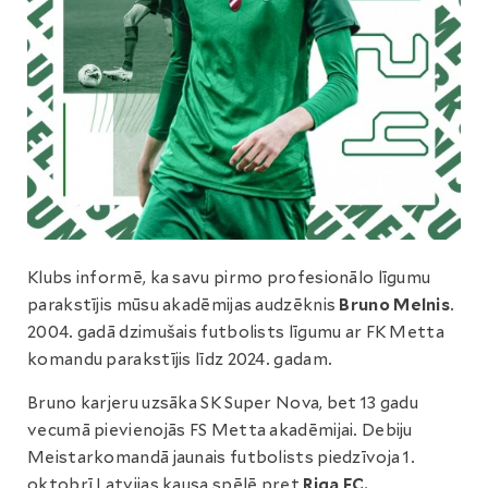
Klubs informē, ka savu pirmo profesionālo līgumu
parakstījis mūsu akadēmijas audzēknis
Bruno Melnis
.
2004. gadā dzimušais futbolists līgumu ar FK Metta
komandu parakstījis līdz 2024. gadam.
Bruno karjeru uzsāka SK Super Nova, bet 13 gadu
vecumā pievienojās FS Metta akadēmijai. Debiju
Meistarkomandā jaunais futbolists piedzīvoja 1.
oktobrī Latvijas kausa spēlē pret
Riga FC.