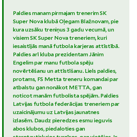
Paldies manam pirmajam trenerim SK
Super Nova klubā Oļegam Blažnovam, pie
kura uzsāku treniņus 3 gadu vecumā, un
visiem SK Super Nova treneriem, kuri
iesaistījās manā futbola karjeras attīstībā.
Paldies arī kluba prezidentam Jānim
Engelim par manu futbola spēju
novērtēšanu un attīstīšanu. Liels paldies,
protams, FS Metta treneru komandai par
atbalstu gan nonākot METTA, gan
noticot manām futbolista spējām. Paldies
Latvijas futbola federācijas treneriem par
uzaicinājumu uz Latvijas jaunatnes
izlasēm. Daudz pieredzes esmu ieguvis
abos klubos, piedaloties gan
starptautiskajos turnīros, gan vietējos. Ir