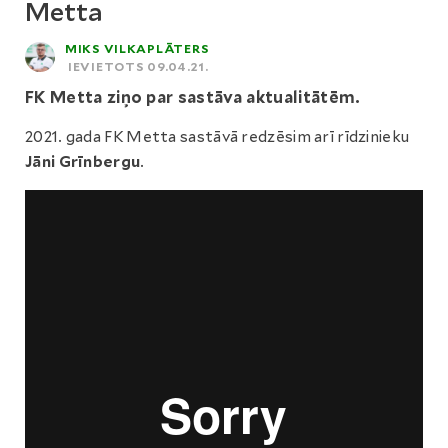
Metta
MIKS VILKAPLĀTERS
IEVIETOTS 09.04.21.
FK Metta ziņo par sastāva aktualitātēm.
2021. gada FK Metta sastāvā redzēsim arī rīdzinieku
Jāni Grīnbergu
.