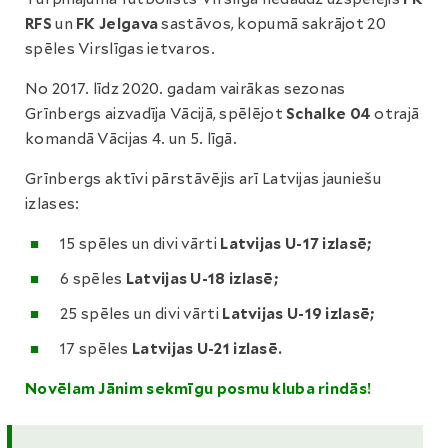
RFS
un
FK Jelgava
sastāvos, kopumā sakrājot 20
spēles Virslīgas ietvaros.
No 2017. līdz 2020. gadam vairākas sezonas
Grīnbergs aizvadīja Vācijā, spēlējot
Schalke 04
otrajā
komandā Vācijas 4. un 5. līgā.
Grīnbergs aktīvi pārstāvējis arī Latvijas jauniešu
izlases:
15 spēles un divi vārti
Latvijas U-17 izlasē;
6 spēles
Latvijas U-18 izlasē;
25 spēles un divi vārti
Latvijas U-19 izlasē;
17 spēles
Latvijas U-21 izlasē.
Novēlam Jānim sekmīgu posmu kluba rindās!