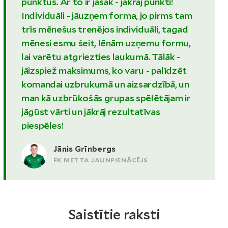
punktus. Ar to ir jāsāk - jākrāj punkti!
Individuāli - jāuzņem forma, jo pirms tam
trīs mēnešus trenējos individuāli, tagad
mēnesi esmu šeit, lēnām uzņemu formu,
lai varētu atgriezties laukumā. Tālāk -
jāizspiež maksimums, ko varu - palīdzēt
komandai uzbrukumā un aizsardzībā, un
man kā uzbrūkošās grupas spēlētājam ir
jāgūst vārti un jākrāj rezultatīvas
piespēles!
Jānis Grīnbergs
FK METTA JAUNPIENĀCĒJS
Saistītie raksti