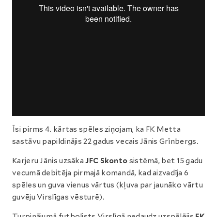
Īsi pirms 4. kārtas spēles ziņojam, ka FK Metta
sastāvu papildinājis 22 gadus vecais Jānis Grīnbergs.
Karjeru Jānis uzsāka
JFC Skonto
sistēmā, bet 15 gadu
vecumā debitēja pirmajā komandā, kad aizvadīja 6
spēles un guva vienus vārtus (kļuva par jaunāko vārtu
guvēju Virslīgas vēsturē).
Turpinājumā futbolists Virslīgā nedaudz uzspēlējis
FK