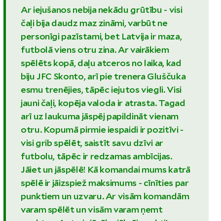
Ar iejušanos nebija nekādu grūtību - visi
čaļi bija daudz maz zināmi, varbūt ne
personīgi pazīstami, bet Latvija ir maza,
futbolā viens otru zina. Ar vairākiem
spēlēts kopā, daļu atceros no laika, kad
biju JFC Skonto, arī pie trenera Gluščuka
esmu trenējies, tāpēc iejutos viegli. Visi
jauni čaļi, kopēja valoda ir atrasta. Tagad
arī uz laukuma jāspēj papildināt vienam
otru. Kopumā pirmie iespaidi ir pozitīvi -
visi grib spēlēt, saistīt savu dzīvi ar
futbolu, tāpēc ir redzamas ambīcijas.
Jāiet un jāspēlē! Kā komandai mums katrā
spēlē ir jāizspiež maksimums - cīnīties par
punktiem un uzvaru. Ar visām komandām
varam spēlēt un visām varam ņemt