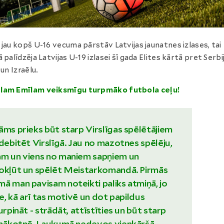
 jau kopš U-16 vecuma pārstāv Latvijas jaunatnes izlases, tai
ā palīdzēja Latvijas U-19 izlasei šī gada Elites kārtā pret Serbij
 un Izraēlu.
lam Emīlam veiksmīgu turpmāko futbola ceļu!
āms prieks būt starp Virslīgas spēlētājiem
 debitēt Virslīgā. Jau no mazotnes spēlēju,
am un viens no maniem sapņiem un
nokļūt un spēlēt Meistarkomandā. Pirmās
ā man pavisam noteikti paliks atmiņā, jo
ze, kā arī tas motivē un dot papildus
urpināt - strādāt, attīstīties un būt starp
ī nākotnē. Laukumā nedevos vienkāršā