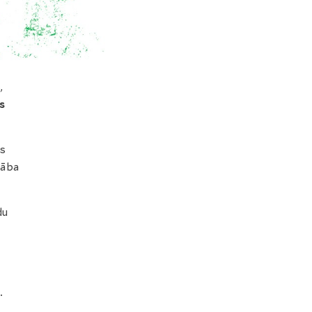
,
s
is
lāba
du
.