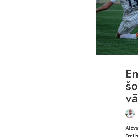
Em
šo
vā
Aizva
Emīls