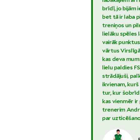
brīdī, jo bijām
bet tā ir laba
treniņos un pil
lielāku spēles
vairāk punktus
vārtus Virslī
kas deva mums
lielu paldies F
strādājuši, pal
ikvienam, kurš i
tur, kur šobrīd
kas vienmēr ir 
trenerim Andr
par uzticēšano