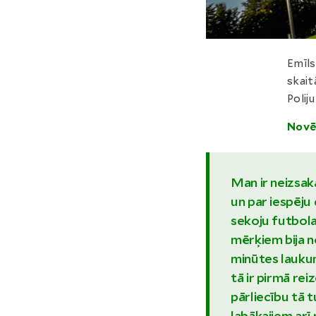
Emīls
skait
Poliju
N
ovē
Man ir neizsak
un par iespēju
sekoju futbol
mērķiem bija 
minūtes laukum
tā ir pirmā rei
pārliecību tā t
labākajiem ar