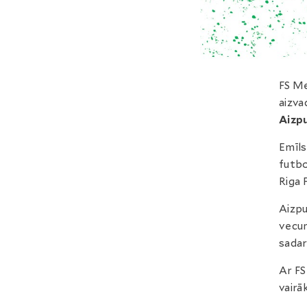
FS Me
aizva
Aizpu
Emīls
futbo
Riga 
Aizpu
vecum
sadar
Ar FS
vairā