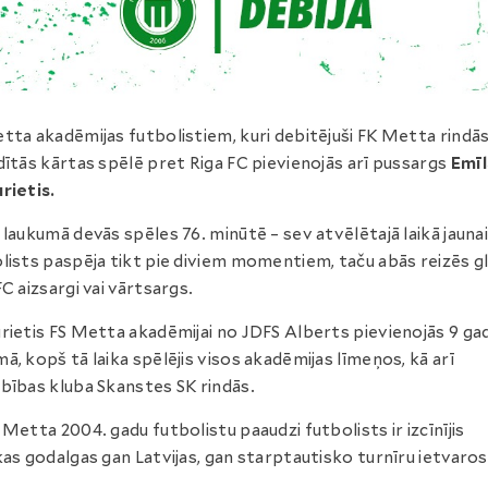
tta akadēmijas futbolistiem, kuri debitējuši FK Metta rindās
dītās kārtas spēlē pret Riga FC pievienojās arī pussargs
Emīl
rietis.
 laukumā devās spēles 76. minūtē – sev atvēlētajā laikā jauna
lists paspēja tikt pie diviem momentiem, taču abās reizēs g
FC aizsargi vai vārtsargs.
rietis FS Metta akadēmijai no JDFS Alberts pievienojās 9 ga
ā, kopš tā laika spēlējis visos akadēmijas līmeņos, kā arī
bības kluba Skanstes SK rindās.
 Metta 2004. gadu futbolistu paaudzi futbolists ir izcīnījis
kas godalgas gan Latvijas, gan starptautisko turnīru ietvaros