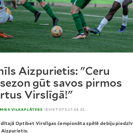
īls Aizpurietis: "Ceru
sezon gūt savos pirmos
rtus Virslīgā!"
MIKS VILKAPLĀTERS
IEVIETOTS 27.04.23.
dītajā Optibet Virslīgas čempionāta spēlē debiju piedzīv
 Aizpurietis.