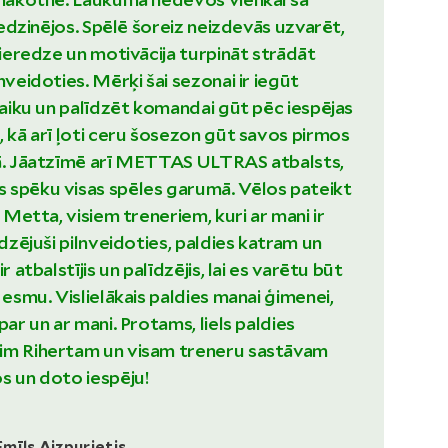
 iedzinējos. Spēlē šoreiz neizdevās uzvarēt,
 pieredze un motivācija turpināt strādāt
nveidoties. Mērķi šai sezonai ir iegūt
 laiku un palīdzēt komandai gūt pēc iespējas
, kā arī ļoti ceru šosezon gūt savos pirmos
gā. Jāatzīmē arī METTAS ULTRAS atbalsts,
 spēku visas spēles garumā. Vēlos pateikt
S Metta, visiem treneriem, kuri ar mani ir
īdzējuši pilnveidoties, paldies katram un
r atbalstījis un palīdzējis, lai es varētu būt
 esmu. Vislielākais paldies manai ģimenei,
par un ar mani. Protams, liels paldies
im Rihertam un visam treneru sastāvam
s un doto iespēju!
Emīls Aizpurietis