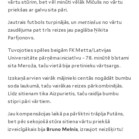
vārtu stūrim, bet vēl minūti vēlāk Mičulis no vārtu
priekšas ar galvu sita pāri.
Jautrais futbols turpinājās, un
mettiešus
no vārtu
zaudējuma pat trīs reizes jau paglāba Ņikita
Parfjonovs.
Tuvojoties spēles beigām FK Metta/Latvijas
Universitāte pārņēma iniciatīvu – 78. minūtē bīstami
sita Meroža, taču vietā bija pretinieku vārtsargs.
Izskaņā arvien vairāk mājinieki centās nogādāt bumbu
soda laukumā, taču vairākas reizes pārkombinējās.
Līdz sitienam tika Aizpurietis, taču raidīja bumbu
stipri pāri vārtiem.
Jau kompensācijas laikā pa pārliktni trāpīja Putāns,
bet pēc sekojošā stūra sitiena vārtu priekšā
izveicīgākais bija
Bruno Melnis
, izraujot neizšķirtu!