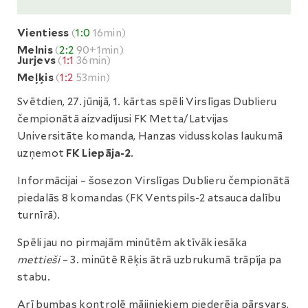
Vientiess
(
1:0
16min)
Melnis
(
2:2
90+1min)
Jurjevs
(
1:1
36min)
Meļķis
(
1:2
53min)
Svētdien, 27. jūnijā, 1. kārtas spēli Virslīgas Dublieru
čempionātā aizvadījusi FK Metta/Latvijas
Universitāte komanda, Hanzas vidusskolas laukumā
uzņemot
FK Liepāja-2
.
Informācijai – šosezon Virslīgas Dublieru čempionātā
piedalās 8 komandas (FK Ventspils-2 atsauca dalību
turnīrā).
Spēli jau no pirmajām minūtēm aktīvāk iesāka
mettieši
– 3. minūtē Rēķis ātrā uzbrukumā trāpīja pa
stabu.
Arī bumbas kontrolē mājiniekiem piederēja pārsvars,