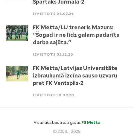
Spartaks Jūrmala-2
IEVIETOTS 05.07.21.
FK Metta/LU treneris Mazurs:
''Šogad ir ne līdz galam padarīta
darba sajūta.''
IEVIETOTS 02.12.20.
FK Metta/Latvijas Universitāte
izbraukumā izcīna sauso uzvaru
pret FK Ventspils-2
IEVIETOTS 30.09.20.
Visas tiesības aizsargātas
FS Metta
© 2008. - 2026.