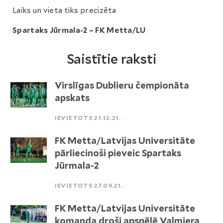
Laiks un vieta tiks precizēta
Spartaks Jūrmala-2 – FK Metta/LU
Saistītie raksti
Virslīgas Dublieru čempionāta
apskats
IEVIETOTS 21.12.21.
FK Metta/Latvijas Universitāte
pārliecinoši pieveic Spartaks
Jūrmala-2
IEVIETOTS 27.09.21.
FK Metta/Latvijas Universitāte
komanda droši apspēlē Valmiera