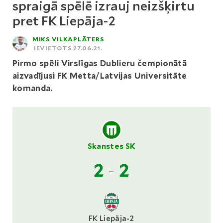
spraigā spēlē izrauj neizšķirtu
pret FK Liepāja-2
MIKS VILKAPLĀTERS
IEVIETOTS 27.06.21.
Pirmo spēli Virslīgas Dublieru čempionātā
aizvadījusi FK Metta/Latvijas Universitāte
komanda.
Skanstes SK
2
-
2
FK Liepāja-2