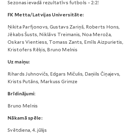
Sezonas ievadā rezultatīvs futbols – 2:2!
FK Metta/Latvijas Universitāte:
Ņikita Parfjonovs, Gustavs Zariņš, Roberts Hons,
Jēkabs Šusts, Niklāvs Treimanis, Noa Meroža,
Oskars Vientiess, Tomass Zants, Emīls Aizpurietis,
Kristofers Rēķis, Bruno Melnis
Uz maiņu:
Rihards Juhnovičs, Edgars Mičulis, Daņiils Čiņajevs,
Krists Putāns, Markuss Grimze
Brīdinājumi
:
Bruno Melnis
Nākamā spēle:
Svētdiena, 4. jūlijs