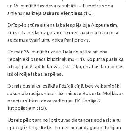
un 16. minūtē tas deva rezultātu – 11 metru soda
sitienu realizēja
Oskars Vientiess
(1:0).
Drīz pēc stūra sitiena laba iespēja bija Aizpurietim,
kurš sita nedaudz garām, tikmēr laukuma otrā pusē
teicamu atvairījumu veica Parfjonovs.
Tomēr 36. minūtē uzreiz tieši no stūra sitiena
liepājnieki panāca izlīdzinājumu (1:1). Kopumā puslaika
otrajā pusē spēle kļuva atklātāka, un abas komandas
izšķērdēja labas iespējas.
Otrais puslaiks iesākās līdzīgā cīņā, bet veiksmīgāki
sākumā izrādījās viesi – 53. minūtē Roberts Meļķis ar
precīzu sitienu deva vadību jau FK Liepāja-2
futbolistiem (1:2).
Uzreiz pēc tam no ļoti tuvas distances soda sitienu
spēcīgi izdarīja Rēķis, tomēr nedaudz garām tālajam