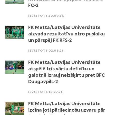
FC-2
IEVIETOTS 20.09.21.
FK Metta/Latvijas Universitāte
aizvada rezultatīvu otro puslaiku
un pārspēj FK RFS-2
IEVIETOTS 02.08.21.
FK Metta/Latvijas Universitāte
atspēlē trīs vārtu deficītu un
galotnē izrauj neizšķirtu pret BFC
Daugavpils-2
IEVIETOTS 18.07.21.
FK Metta/Latvijas Universitāte
izcīna ļoti pārliecinošu uzvaru pār