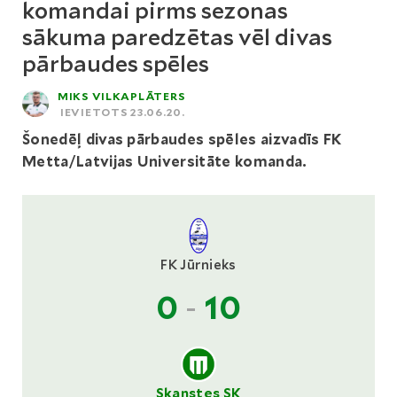
komandai pirms sezonas
sākuma paredzētas vēl divas
pārbaudes spēles
MIKS VILKAPLĀTERS
IEVIETOTS 23.06.20.
Šonedēļ divas pārbaudes spēles aizvadīs FK
Metta/Latvijas Universitāte komanda.
FK Jūrnieks
0
-
10
Skanstes SK