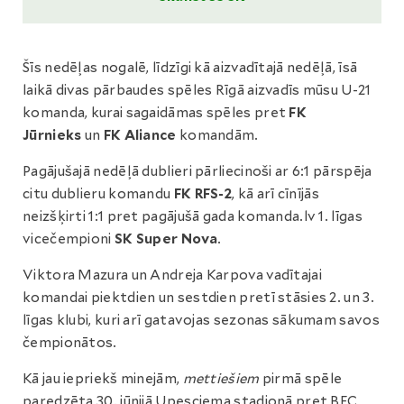
Šīs nedēļas nogalē, līdzīgi kā aizvadītajā nedēļā, īsā
laikā divas pārbaudes spēles Rīgā aizvadīs mūsu U-21
komanda, kurai sagaidāmas spēles pret
FK
Jūrnieks
un
FK Aliance
komandām.
Pagājušajā nedēļā dublieri pārliecinoši ar 6:1 pārspēja
citu dublieru komandu
FK RFS-2
, kā arī cīnījās
neizšķirti 1:1 pret pagājušā gada komanda.lv 1. līgas
vicečempioni
SK Super Nova
.
Viktora Mazura un Andreja Karpova vadītajai
komandai piektdien un sestdien pretī stāsies 2. un 3.
līgas klubi, kuri arī gatavojas sezonas sākumam savos
čempionātos.
Kā jau iepriekš minejām,
mettiešiem
pirmā spēle
paredzēta 30. jūnijā Upesciema stadionā pret BFC