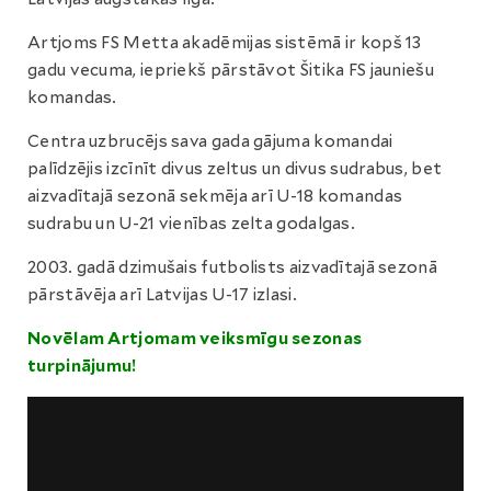
Artjoms FS Metta akadēmijas sistēmā ir kopš 13
gadu vecuma, iepriekš pārstāvot Šitika FS jauniešu
komandas.
Centra uzbrucējs sava gada gājuma komandai
palīdzējis izcīnīt divus zeltus un divus sudrabus, bet
aizvadītajā sezonā sekmēja arī U-18 komandas
sudrabu un U-21 vienības zelta godalgas.
2003. gadā dzimušais futbolists aizvadītajā sezonā
pārstāvēja arī Latvijas U-17 izlasi.
Novēlam Artjomam veiksmīgu sezonas
turpinājumu!