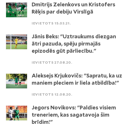
Dmitrijs Zelenkovs un Kristofers
Rēķis par debiju Virslīgā
IEVIETOTS 15.03.21.
Jānis Beks: "Uztraukums diezgan
ātri pazuda, spēju pirmajās
epizodēs gūt pārliecību."
IEVIETOTS 27.08.20.
Aleksejs Krjukovičs: "Sapratu, ka uz
maniem pleciem ir liela atbildība!"
IEVIETOTS 12.08.20.
Jegors Novikovs: "Paldies visiem
treneriem, kas sagatavoja šim
brīdim!"