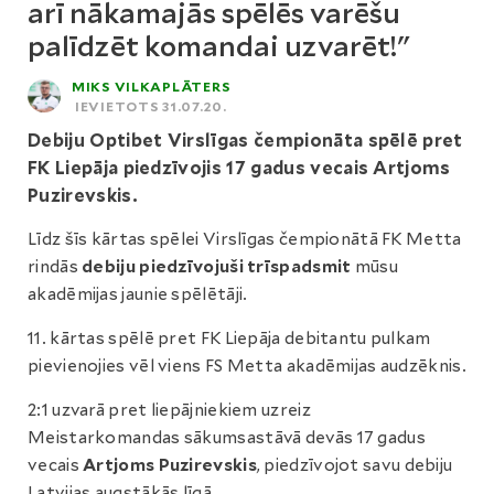
arī nākamajās spēlēs varēšu
palīdzēt komandai uzvarēt!"
MIKS VILKAPLĀTERS
IEVIETOTS 31.07.20.
Debiju Optibet Virslīgas čempionāta spēlē pret
FK Liepāja piedzīvojis 17 gadus vecais Artjoms
Puzirevskis.
Līdz šīs kārtas spēlei Virslīgas čempionātā FK Metta
rindās
debiju piedzīvojuši trīspadsmit
mūsu
akadēmijas jaunie spēlētāji.
11. kārtas spēlē pret FK Liepāja debitantu pulkam
pievienojies vēl viens FS Metta akadēmijas audzēknis.
2:1 uzvarā pret liepājniekiem uzreiz
Meistarkomandas sākumsastāvā devās 17 gadus
vecais
Artjoms Puzirevskis
, piedzīvojot savu debiju
Latvijas augstākās līgā.