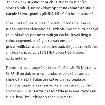
izcilniekiem.
Apsveicam
visus audzēkņus ar šo
skaisto mirkli, un novēlam spert
nākamos soļus
un
turpināt izaugsmi
izglītībā, kā arī futbola laukumā!
Īpašu pateicību jauno futbolistu izaugsmē jāsaka
Rīgas Hanzas vidusskolas Futbola klases audzinātājai
Lailai Šķudītei par
neatlaidīgo
darbu,
izpalīdzīgo
roku,
sapratni
, allaž gudro
padomu
un
pretimnākšanu
. Liela nozīme audzēkņu personību un
cilvēcisko īpašību
attīstībā
bijusi tieši klases
audzinātājai.
Futbola klases audzēkņi ikdienā pārstāv FS Metta U-
16, U-18 un dublieru komandas, iepriekš prasmes
slīpējot arī LFF Talantu skatēs un reģionālajos
turnīros Rīgas izlase rindās, kā arī vairāki futbolisti
šogad iekļuvuši
Latvijas U-17 izlases
kandidātos
un
tikuši izsaukti uz izlases treniņnometni.