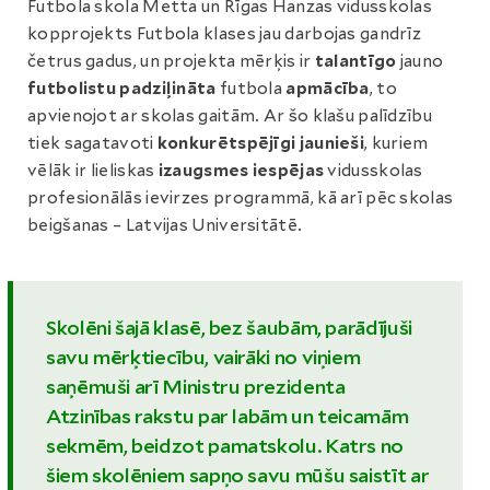
Futbola skola Metta un Rīgas Hanzas vidusskolas
kopprojekts Futbola klases jau darbojas gandrīz
četrus gadus, un projekta mērķis ir
talantīgo
jauno
futbolistu padziļināta
futbola
apmācība
, to
apvienojot ar skolas gaitām. Ar šo klašu palīdzību
tiek sagatavoti
konkurētspējīgi jaunieši
, kuriem
vēlāk ir lieliskas
izaugsmes iespējas
vidusskolas
profesionālās ievirzes programmā, kā arī pēc skolas
beigšanas – Latvijas Universitātē.
Skolēni šajā klasē, bez šaubām, parādījuši
savu mērķtiecību, vairāki no viņiem
saņēmuši arī Ministru prezidenta
Atzinības rakstu par labām un teicamām
sekmēm, beidzot pamatskolu. Katrs no
šiem skolēniem sapņo savu mūšu saistīt ar