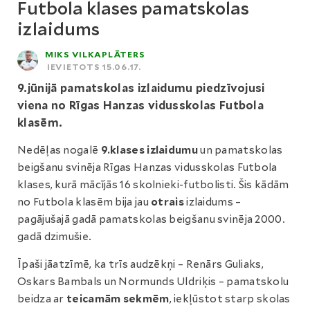
Futbola klases pamatskolas
izlaidums
MIKS VILKAPLĀTERS
IEVIETOTS 15.06.17.
9.jūnijā pamatskolas izlaidumu piedzīvojusi
viena no Rīgas Hanzas vidusskolas Futbola
klasēm.
Nedēļas nogalē
9.klases izlaidumu
un pamatskolas
beigšanu svinēja Rīgas Hanzas vidusskolas Futbola
klases, kurā mācījās 16 skolnieki-futbolisti. Šis kādām
no Futbola klasēm bija jau
otrais
izlaidums –
pagājušajā gadā pamatskolas beigšanu svinēja 2000.
gadā dzimušie.
Īpaši jāatzīmē, ka trīs audzēkņi – Renārs Guliaks,
Oskars Bambals un Normunds Uldriķis – pamatskolu
beidza ar
teicamām sekmēm
, iekļūstot starp skolas