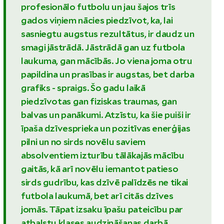
profesionālo futbolu un jau šajos trīs
gados viņiem nācies piedzīvot, ka, lai
sasniegtu augstus rezultātus, ir daudz un
smagi jāstrādā. Jāstrādā gan uz futbola
laukuma, gan mācībās. Jo viena joma otru
papildina un prasības ir augstas, bet darba
grafiks - spraigs. Šo gadu laikā
piedzīvotas gan fiziskas traumas, gan
balvas un panākumi. Atzīstu, ka šie puiši ir
īpaša dzīvesprieka un pozitīvas enerģijas
pilni un no sirds novēlu saviem
absolventiem izturību tālākajās mācību
gaitās, kā arī novēlu iemantot patieso
sirds gudrību, kas dzīvē palīdzēs ne tikai
futbola laukumā, bet arī citās dzīves
jomās. Tāpat izsaku īpašu pateicību par
atbalstu klases audzināšanas darbā