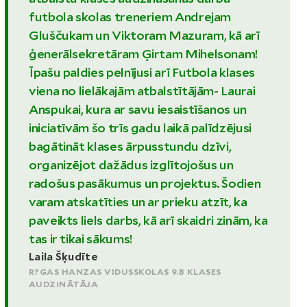
futbola skolas treneriem Andrejam
Gluščukam un Viktoram Mazuram, kā arī
ģenerālsekretāram Ģirtam Mihelsonam!
Īpašu paldies pelnījusi arī Futbola klases
viena no lielākajām atbalstītājām- Laurai
Anspukai, kura ar savu iesaistīšanos un
iniciatīvām šo trīs gadu laikā palīdzējusi
bagātināt klases ārpusstundu dzīvi,
organizējot dažādus izglītojošus un
radošus pasākumus un projektus. Šodien
varam atskatīties un ar prieku atzīt, ka
paveikts liels darbs, kā arī skaidri zinām, ka
tas ir tikai sākums!
Laila Šķudīte
R?GAS HANZAS VIDUSSKOLAS 9.B KLASES
AUDZINĀTĀJA