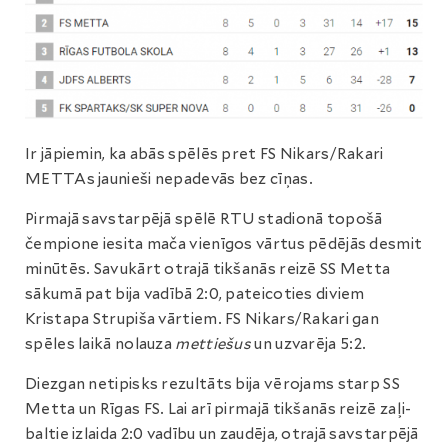
Ir jāpiemin, ka abās spēlēs pret FS Nikars/Rakari
METTAs jaunieši nepadevās bez cīņas.
Pirmajā savstarpējā spēlē RTU stadionā topošā
čempione iesita mača vienīgos vārtus pēdējās desmit
minūtēs. Savukārt otrajā tikšanās reizē SS Metta
sākumā pat bija vadībā 2:0, pateicoties diviem
Kristapa Strupiša vārtiem. FS Nikars/Rakari gan
spēles laikā nolauza
mettiešus
un uzvarēja 5:2.
Diezgan netipisks rezultāts bija vērojams starp SS
Metta un Rīgas FS. Lai arī pirmajā tikšanās reizē zaļi-
baltie izlaida 2:0 vadību un zaudēja, otrajā savstarpējā