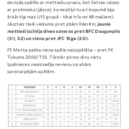
deviņās spēlēs ar mettiešu uzvaru, bet četras reizes
ar pretinieku (jāizceļ, ka neizšķirtu arī kopumā bija
ārkārtīgi maz U15 grupā – tikai trīs no 48 mačiem).
Jāuzteic tieši veikums pret abām līderēm,
jaunie
mettieši
izcīnīja divas uzvaras pret BFC Daugavpils
(3:1, 3:2) un vienu pret JFC Riga (2:0)
.
FS Metta palika viena spēle neizspēlēta – pret FK
Tukums 2000/TSS. Tikmēr pirmo divu vietu
īpašnieces neaizvadīja nevienu no abām
savstarpējām spēlēm.