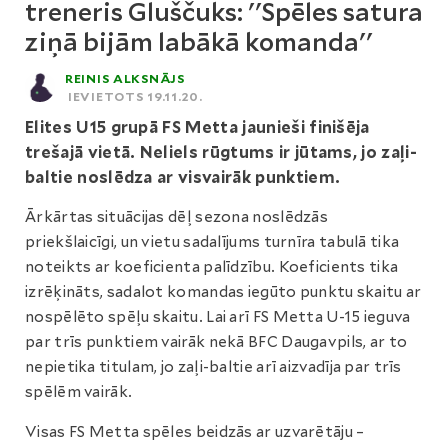
treneris Gluščuks: ''Spēles satura
ziņā bijām labākā komanda''
REINIS ALKSNĀJS
IEVIETOTS 19.11.20.
Elites U15 grupā FS Metta jaunieši finišēja
trešajā vietā. Neliels rūgtums ir jūtams, jo zaļi-
baltie noslēdza ar visvairāk punktiem.
Ārkārtas situācijas dēļ sezona noslēdzās
priekšlaicīgi, un vietu sadalījums turnīra tabulā tika
noteikts ar koeficienta palīdzību. Koeficients tika
izrēķināts, sadalot komandas iegūto punktu skaitu ar
nospēlēto spēļu skaitu. Lai arī FS Metta U-15 ieguva
par trīs punktiem vairāk nekā BFC Daugavpils, ar to
nepietika titulam, jo zaļi-baltie arī aizvadīja par trīs
spēlēm vairāk.
Visas FS Metta spēles beidzās ar uzvarētāju –