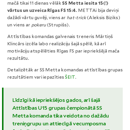
mačā tikai 11 dienas vēlāk
SS Metta iesita 15(!)
vārtus un uzveica Rīgas FS 15:4.
METTAi bija deviņi
dažādi vārtu guvēji, viens ar
hat-trick
(Aleksis Biziks)
un viens ar
pokeru
(Strupišs).
Attīstības komandas galvenais treneris Mārtiņš
Klincārs izcēla labo realizāciju šajā spēlē, kā arī
motivāciju atspēlēties Rīgas FS par iepriekšējā mača
rezultātu.
Detalizētāk ar SS Metta komandas attīstības grupas
rezultātiem vari iepazīties
ŠEIT
.
Līdzīgi kā iepriekšējos gados, arī šajā
Attīstības U15 grupas čempionātā SS
Metta komanda tika veidota no dažādu
treniņgrupu un attiecīgā vecumposma