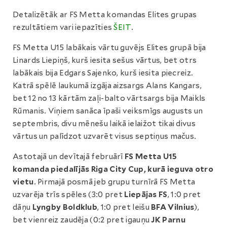
Detalizētāk ar FS Metta komandas Elites grupas
rezultātiem vari iepazīties
ŠEIT
.
FS Metta U15 labākais vārtu guvējs Elites grupā bija
Linards Liepiņš, kurš iesita sešus vārtus, bet otrs
labākais bija Edgars Sajenko, kurš iesita piecreiz.
Katrā spēlē laukumā izgāja aizsargs Alans Kangars,
bet 12 no 13 kārtām zaļi-balto vārtsargs bija Maikls
Rūmanis. Viņiem sanāca īpaši veiksmīgs augusts un
septembris, divu mēnešu laikā ielaižot tikai divus
vārtus un palīdzot uzvarēt visus septiņus mačus.
Astotajā un devītajā februārī
FS Metta U15
komanda piedalījās Riga City Cup, kurā ieguva otro
vietu
. Pirmajā posmā jeb grupu turnīrā FS Metta
uzvarēja trīs spēles (3:0 pret
Liepājas FS
, 1:0 pret
dāņu
Lyngby Boldklub
, 1:0 pret leišu
BFA Vilnius
),
bet vienreiz zaudēja (0:2 pret igauņu
JK Parnu