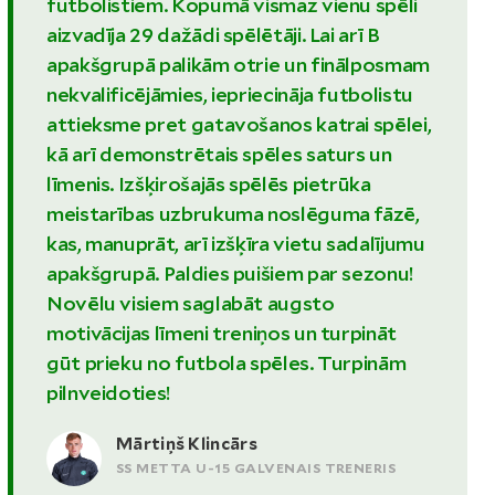
futbolistiem. Kopumā vismaz vienu spēli
aizvadīja 29 dažādi spēlētāji. Lai arī B
apakšgrupā palikām otrie un finālposmam
nekvalificējāmies, iepriecināja futbolistu
attieksme pret gatavošanos katrai spēlei,
kā arī demonstrētais spēles saturs un
līmenis. Izšķirošajās spēlēs pietrūka
meistarības uzbrukuma noslēguma fāzē,
kas, manuprāt, arī izšķīra vietu sadalījumu
apakšgrupā. Paldies puišiem par sezonu!
Novēlu visiem saglabāt augsto
motivācijas līmeni treniņos un turpināt
gūt prieku no futbola spēles. Turpinām
pilnveidoties!
Mārtiņš Klincārs
SS METTA U-15 GALVENAIS TRENERIS