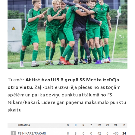
Tikmēr
Attīstibas U15 B grupā SS Metta izcīnīja
otro vietu
. Zaļi-baltie uzvarēja piecas no astoņām
spēlēm un palika deviņu punktu attālumā no FS
Nikars/Rakari. Līdere gan paņēma maksimālo punktu
skaitu.