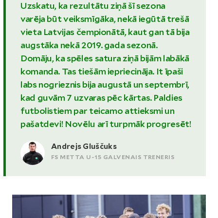
Uzskatu, ka rezultātu ziņā šī sezona
varēja būt veiksmīgāka, nekā iegūtā trešā
vieta Latvijas čempionātā, kaut gan tā bija
augstāka nekā 2019. gada sezonā.
Domāju, ka spēles satura ziņā bijām labākā
komanda. Tas tiešām iepriecināja. It īpaši
labs nogrieznis bija augustā un septembrī,
kad guvām 7 uzvaras pēc kārtas. Paldies
futbolistiem par teicamo attieksmi un
pašatdevi! Novēlu arī turpmāk progresēt!
Andrejs Gluščuks
FS METTA U-15 GALVENAIS TRENERIS