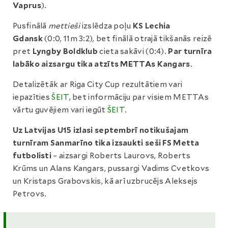
Vaprus
).
Pusfinālā
mettieši
izslēdza poļu
KS Lechia
Gdansk
(0:0, 11m 3:2), bet finālā otrajā tikšanās reizē
pret
Lyngby Boldklub
cieta sakāvi (0:4).
Par turnīra
labāko aizsargu tika atzīts METTAs Kangars
.
Detalizētāk ar Riga City Cup rezultātiem vari
iepazīties
ŠEIT
, bet informāciju par visiem METTAs
vārtu guvējiem vari iegūt
ŠEIT
.
Uz Latvijas U15 izlasi septembrī notikušajam
turnīram Sanmarīno tika izsaukti seši FS Metta
futbolisti
– aizsargi Roberts Laurovs, Roberts
Krūms un Alans Kangars, pussargi Vadims Cvetkovs
un Kristaps Grabovskis, kā arī uzbrucējs Aleksejs
Petrovs.