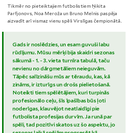
Tikmēr no pieteiktajiem futbolistiem Ņikita
Parfjonovs, Noa Meroža un Bruno Melnis paspēja
aizvadīt arī vismaz vienu spēli Virslīgas čempionātā.
Gads ir noslēdzies, un esam guvuši labu
rūdījumu. Mūsu mērķi bija skaidri sezonas
sākumā - 1. - 3. vieta turnīra tabulā, taču
nevienu no dārgmetāliem neieguvām.
Tāpēc salīzināšu mūs ar tēraudu, kas, kā
zināms, ir izturīgs un drošs pielietošanā.
Noteikti tiem spēlētājiem, kuri turpinās
profesionālo ceļu, šīs īpašības būs ļoti
noderīgas, klauvējot neatlaidīgi pie
futbolista profesijas durvīm. Ja runā par
spēli, tad pozitīvi skatos uz šo aspektu, jo
sezonas laikā spējām progresēt kā