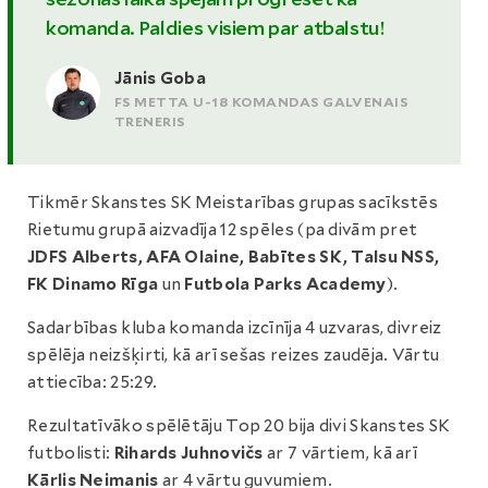
komanda. Paldies visiem par atbalstu!
Jānis Goba
FS METTA U-18 KOMANDAS GALVENAIS
TRENERIS
Tikmēr Skanstes SK Meistarības grupas sacīkstēs
Rietumu grupā aizvadīja 12 spēles (pa divām pret
JDFS Alberts, AFA Olaine, Babītes SK, Talsu NSS,
FK Dinamo Rīga
un
Futbola Parks Academy
).
Sadarbības kluba komanda izcīnīja 4 uzvaras, divreiz
spēlēja neizšķirti, kā arī sešas reizes zaudēja. Vārtu
attiecība: 25:29.
Rezultatīvāko spēlētāju Top 20 bija divi Skanstes SK
futbolisti:
Rihards Juhnovičs
ar 7 vārtiem, kā arī
Kārlis Neimanis
ar 4 vārtu guvumiem.