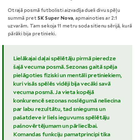
Otrajā posmā futbolisti aizvadīja dueli divu spēļu
summā pret
SK Super Nova
, apmainoties ar 2:1
uzvarām. Tam sekoja 11 metru soda sitienu sērijā, kurā
pārāki bija pretinieki.
Lielākajai daļai spēlētāju pirmā pieredze
šajā vecuma posmā. Sezonas gaitā spēja
pielāgoties fiziski un mentāli pretiniekiem,
kuri visās spēlēs vidēji bija vecāki savā
vecuma posmā. Ja vieta kopējā
konkurencē sezonas noslēgumā neliecina
par labu rezultātu, tad sniegums un
pašatdeve ir liels ieguvums spēlētāju
pašnovērtējumam un pārliecībai.
Komandas funkciju pamatprincipi tika