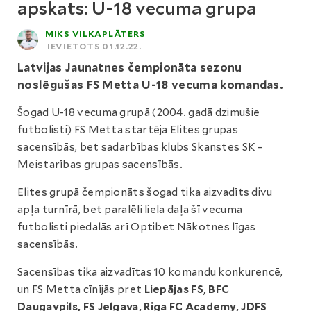
apskats: U-18 vecuma grupa
MIKS VILKAPLĀTERS
IEVIETOTS 01.12.22.
Latvijas Jaunatnes čempionāta sezonu
noslēgušas FS Metta U-18 vecuma komandas.
Šogad U-18 vecuma grupā (2004. gadā dzimušie
futbolisti) FS Metta startēja Elites grupas
sacensībās, bet sadarbības klubs Skanstes SK –
Meistarības grupas sacensībās.
Elites grupā čempionāts šogad tika aizvadīts divu
apļa turnīrā, bet paralēli liela daļa šī vecuma
futbolisti piedalās arī Optibet Nākotnes līgas
sacensībās.
Sacensības tika aizvadītas 10 komandu konkurencē,
un FS Metta cīnījās pret
Liepājas FS, BFC
Daugavpils, FS Jelgava, Riga FC Academy, JDFS