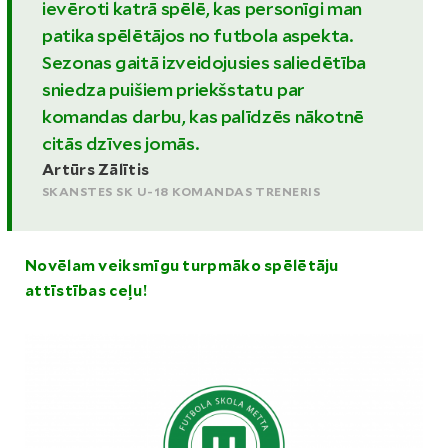
ievēroti katrā spēlē, kas personīgi man
patika spēlētājos no futbola aspekta.
Sezonas gaitā izveidojusies saliedētība
sniedza puišiem priekšstatu par
komandas darbu, kas palīdzēs nākotnē
citās dzīves jomās.
Artūrs Zālītis
SKANSTES SK U-18 KOMANDAS TRENERIS
Novēlam veiksmīgu turpmāko spēlētāju
attīstības ceļu!