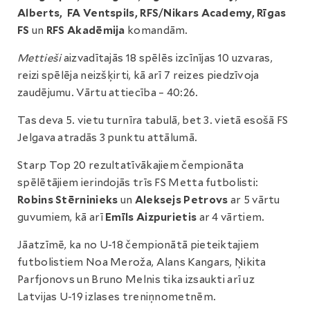
Alberts, FA Ventspils, RFS/Nikars Academy, Rīgas
FS
un
RFS Akadēmija
komandām.
Mettieši
aizvadītajās 18 spēlēs izcīnījas 10 uzvaras,
reizi spēlēja neizšķirti, kā arī 7 reizes piedzīvoja
zaudējumu. Vārtu attiecība – 40:26.
Tas deva 5. vietu turnīra tabulā, bet 3. vietā esošā FS
Jelgava atradās 3 punktu attālumā.
Starp Top 20 rezultatīvākajiem čempionāta
spēlētājiem ierindojās trīs FS Metta futbolisti:
Robins Stērninieks
un
Aleksejs Petrovs
ar 5 vārtu
guvumiem, kā arī
Emīls Aizpurietis
ar 4 vārtiem.
Jāatzīmē, ka no U-18 čempionātā pieteiktajiem
futbolistiem Noa Meroža, Alans Kangars, Ņikita
Parfjonovs un Bruno Melnis tika izsaukti arī uz
Latvijas U-19 izlases treniņnometnēm.