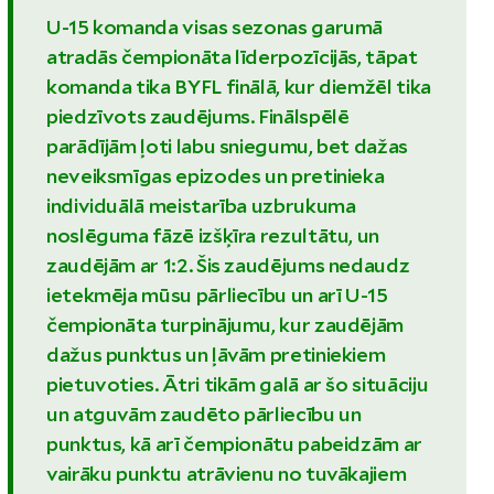
U-15 komanda visas sezonas garumā
atradās čempionāta līderpozīcijās, tāpat
komanda tika BYFL finālā, kur diemžēl tika
piedzīvots zaudējums. Finālspēlē
parādījām ļoti labu sniegumu, bet dažas
neveiksmīgas epizodes un pretinieka
individuālā meistarība uzbrukuma
noslēguma fāzē izšķīra rezultātu, un
zaudējām ar 1:2. Šis zaudējums nedaudz
ietekmēja mūsu pārliecību un arī U-15
čempionāta turpinājumu, kur zaudējām
dažus punktus un ļāvām pretiniekiem
pietuvoties. Ātri tikām galā ar šo situāciju
un atguvām zaudēto pārliecību un
punktus, kā arī čempionātu pabeidzām ar
vairāku punktu atrāvienu no tuvākajiem