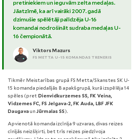
pretiniekiem un ieguvām zelta medaļas.
Jāatzīmē, ka arī vairāki 2007. gadā
dzimušie spēlētāji palīdzēja U-16
komandai nodrošināt sudraba medaļas U-
16 čempionātā.
Viktors Mazurs
FS METTA U-15 KOMANDAS TRENERIS
Tikmēr Meistarības grupā FS Metta/Skanstes SK U-
15 komanda piedalījās B apakšgrupā, kurā izspēlēja 14
spēles (pret
Dienvidkurzemes SS, FK Veina,
Vidzemes FC, FS Jelgava-2, FK Auda, LBF JFK
Daugava
un
Jūrmalas SS
).
Apvienotā komanda izcīnīja 9 uzvaras, divas reizes
cīnījās neizšķirti, bet trīs reizes piedzīvoja