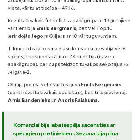
zaudējumu. Līdz ar to ar apakšgrupā tika izcīnīta 2.
vieta, vārtu attiecība – 49:16.
Rezultatīvākais futbolists apakšgrupā ar 19 gūtajiem
vārtiem bija
Emīls Bergmanis
, bet vēl Top 10
ierindojās
Jegors Olijars
ar 10 vārtu guvumiem.
Tikmēr otrajā posmā mūsu komanda aizvadīja vēl 8
spēles, kopsummā izcīnot 44 punktus (uzvara
apakšgrupā), par 2 apsteidzot tuvākos sekotājus FS
Jelgava-2.
Otrajā posmā vēl 7 vārtus guva
Emīls Bergmanis
(dalīti rezultatīvākais spēlētājs), bet trīs pievienoja
Arnis Bandenieks
un
Andris Raiskums.
Komandai bija laba iespēja sacensties ar
spēcīgiem pretiniekiem. Sezona bija pilna