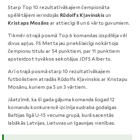
Starp Top 10 rezultatīvākajiem čempionāta
spēlētājiem ierindojās
Rūdolfs Kļavinskis
un
Kristaps Mosāns
ar attiecīgi 8 un 6 vārtu guvumiem.
Tikmēr otrajā posmā Top 6 komandas izspēlēja vēl
divus apļus. FS Metta jau priekšlaicīgi nokārtoja
čempionu titulu ar 54 punktiem, par 11 punktiem
apsteidzot tuvākos sekotājus JDFS Alberts.
Arī otrajā posmā starp 10 rezultatīvākajiem
futbolistiem atradās Rūdolfs Kļavinskis ar Kristapu
Mosānu, kuriem pa 5 un 3 vārtiem.
Jāatzīmē, ka šī gada gājuma komanda šogad 12
komandu konkurencē izcīnīja sudraba godalgas
Baltijas līgā U-15 vecuma grupā, kurā sacentās
labākās Latvijas, Lietuvas un Igaunijas vienības.