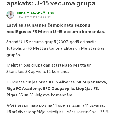
apskats: U-15 vecuma grupa
MIKS VILKAPLĀTERS
IEVIETOTS 29.11.22.
Latvijas Jaunatnes čempionāta sezonu
noslēgušas FS Metta U-15 vecuma komandas.
Šogad U-15 vecuma grupā (2007. gadā dzimušie
futbolisti) FS Metta startēja Elites un Meistarības
grupās.
Meistarības grupā gan startēja FS Metta un
Skanstes SK apvienotā komanda.
FS Metta cīnījās pret
JDFS Alberts, SK Super Nova,
Riga FC Academy, BFC Daugavpils, Liepājas FS,
Rīgas FS
un
FS Jelgava
komandām.
Mettieši
pirmajā posmā 14 spēlēs izcīnīja 11 uzvaras,
kā arī divreiz spēlēja neizšķirti. Vārtu attiecība – 25:9.