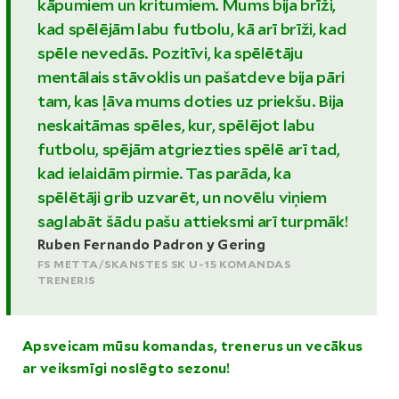
kāpumiem un kritumiem. Mums bija brīži,
kad spēlējām labu futbolu, kā arī brīži, kad
spēle nevedās. Pozitīvi, ka spēlētāju
mentālais stāvoklis un pašatdeve bija pāri
tam, kas ļāva mums doties uz priekšu. Bija
neskaitāmas spēles, kur, spēlējot labu
futbolu, spējām atgriezties spēlē arī tad,
kad ielaidām pirmie. Tas parāda, ka
spēlētāji grib uzvarēt, un novēlu viņiem
saglabāt šādu pašu attieksmi arī turpmāk!
Ruben Fernando Padron y Gering
FS METTA/SKANSTES SK U-15 KOMANDAS
TRENERIS
Apsveicam mūsu komandas, trenerus un vecākus
ar veiksmīgi noslēgto sezonu!