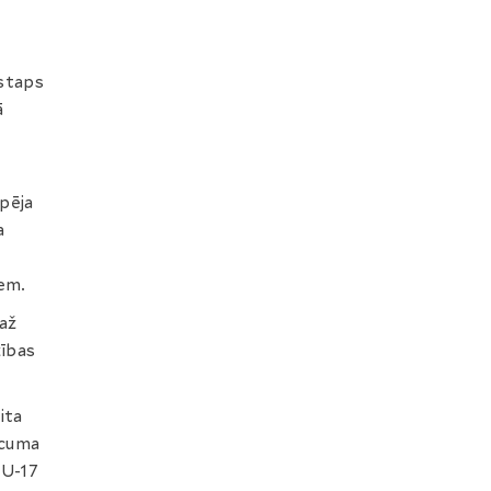
istaps
ā
spēja
a
iem.
laž
zības
ita
ecuma
s U-17