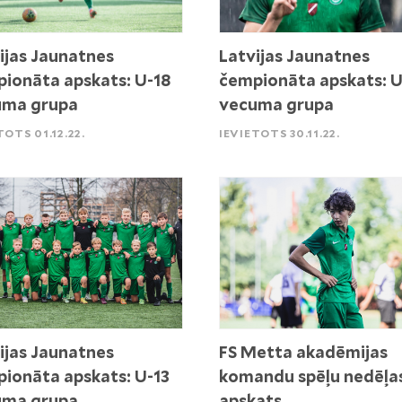
ijas Jaunatnes
Latvijas Jaunatnes
ionāta apskats: U-18
čempionāta apskats: U
uma grupa
vecuma grupa
TOTS 01.12.22.
IEVIETOTS 30.11.22.
ijas Jaunatnes
FS Metta akadēmijas
ionāta apskats: U-13
komandu spēļu nedēļa
uma grupa
apskats