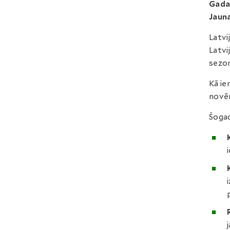
Gada 
Jauna
Latvi
Latvi
sezon
Kā ie
novēr
Šogad