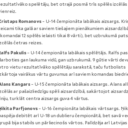
rezultatīvāko spelētāju, bet otrajā posmā trīs spēlēs izcēlās
vienreiz.
Kristaps Romanovs
– U-14 čempionāta labākais aizsargs. Kr
teicami tika galā ar saviem tiešajiem pienākumiem aizsardzīb
(komandai 12 spēlēs ielaisti tikai 8 vārti), bet uzbrukumā pats
izcēlās četras reizes.
Ralfs Pakulis
– U-14 čempionāta labākais spēlētājs. Ralfs pa
darboties gan laukuma vidū, gan uzbrukumā. 9 gūtie vārti dev
otro vietu rezultatīvāko spēlētāju sarakstā, taču futbolists
izkārtoja vairākus vārtu guvumus arī saviem komandas biedr
Alans Kangars
– U-15 čempionāta labākais aizsargs. Alans al
izcēlās ar pašaizliedzīgu spēli aizsardzībā, sakārtojot aizsard
līniju, turklāt centra aizsargs guva 4 vārtus.
Ņikita Parfjonovs
– U-16 čempionāta labākais vārtsargs. Ņik
paspēja debitēt arī U-18 un dublieru čempionātā, bet savā v
grupā bija stabils un pārliecinošs vārtos. Palīdzēja arī Latvija