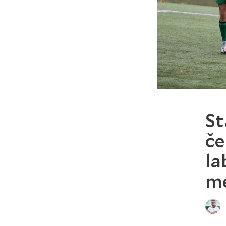
St
če
la
me