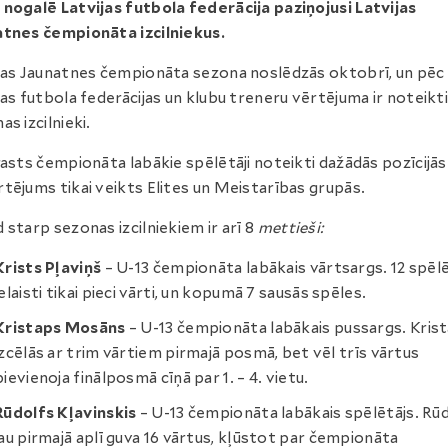
nogalē Latvijas futbola federācija paziņojusi Latvijas
tnes čempionāta izcilniekus.
jas Jaunatnes čempionāta sezona noslēdzās oktobrī, un pēc
jas futbola federācijas un klubu treneru vērtējuma ir noteikti
as izcilnieki.
rasts čempionāta labākie spēlētāji noteikti dažādās pozīcijās
tējums tikai veikts Elites un Meistarības grupās.
 starp sezonas izcilniekiem ir arī 8
mettieši:
Krists Pļaviņš
– U-13 čempionāta labākais vārtsargs. 12 spēl
ielaisti tikai pieci vārti, un kopumā 7 sausās spēles.
Kristaps Mosāns
– U-13 čempionāta labākais pussargs. Kris
izcēlās ar trim vārtiem pirmajā posmā, bet vēl trīs vārtus
pievienoja finālposmā cīņā par 1. – 4. vietu.
Rūdolfs Kļavinskis
– U-13 čempionāta labākais spēlētājs. Rū
jau pirmajā aplī guva 16 vārtus, kļūstot par čempionāta