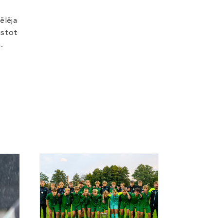
ēlēja
ūstot
.