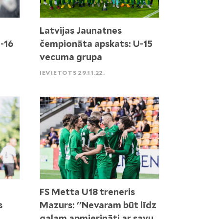
Latvijas Jaunatnes
-16
čempionāta apskats: U-15
vecuma grupa
IEVIETOTS 29.11.22.
FS Metta U18 treneris
s
Mazurs: ''Nevaram būt līdz
galam apmierināti ar savu