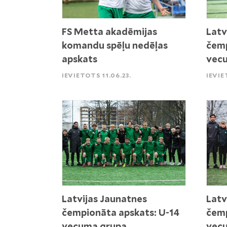
FS Metta akadēmijas
Latv
komandu spēļu nedēļas
čemp
apskats
vec
IEVIETOTS 11.06.23.
IEVIE
Latvijas Jaunatnes
Latv
čempionāta apskats: U-14
čemp
vecuma grupa
vec