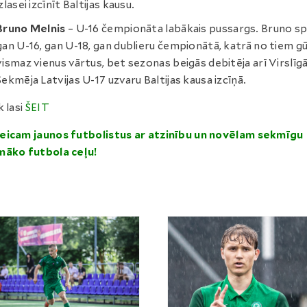
izlasei izcīnīt Baltijas kausu.
Bruno Melnis
– U-16 čempionāta labākais pussargs. Bruno sp
gan U-16, gan U-18, gan dublieru čempionātā, katrā no tiem g
vismaz vienus vārtus, bet sezonas beigās debitēja arī Virslīgā
Sekmēja Latvijas U-17 uzvaru Baltijas kausa izcīņā.
k lasi
ŠEIT
icam jaunos futbolistus ar atzinību un novēlam sekmīgu
māko futbola ceļu!