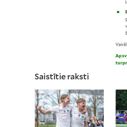
Vairā
Apsve
turp
Saistītie raksti