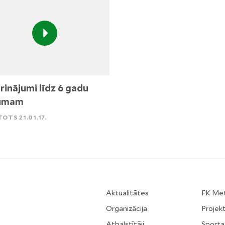
rinājumi līdz 6 gadu
umam
TOTS 21.01.17.
Aktualitātes
FK Me
Organizācija
Projekt
Atbalstītāji
Sporta