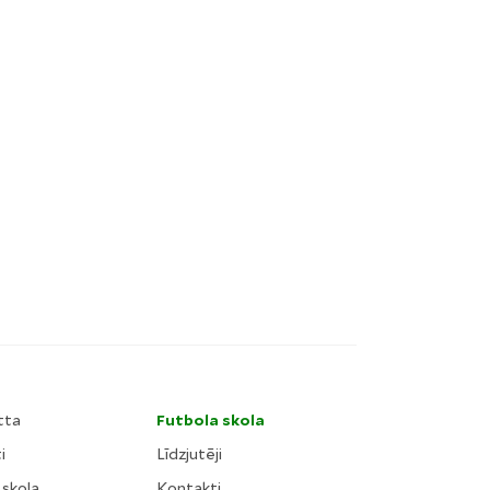
tta
Futbola skola
i
Līdzjutēji
 skola
Kontakti