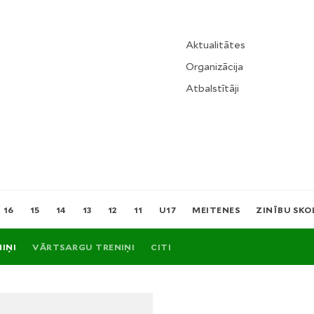
Aktualitātes
Organizācija
Atbalstītāji
16
15
14
13
12
11
U17
MEITENES
ZINĪBU SKO
IŅI
VĀRTSARGU TRENIŅI
CITI