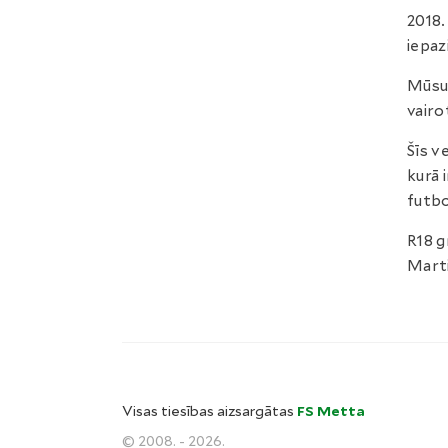
2018.
iepaz
Mūsu 
vairo
Šīs v
kurā 
futb
R18 g
Marti
Visas tiesības aizsargātas
FS Metta
© 2008. - 2026.