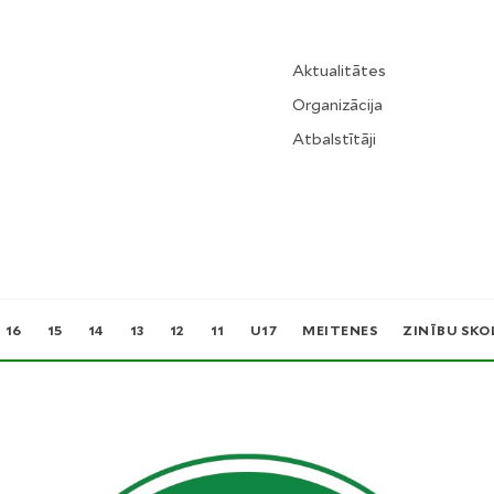
Aktualitātes
Organizācija
Atbalstītāji
16
15
14
13
12
11
U17
MEITENES
ZINĪBU SKO