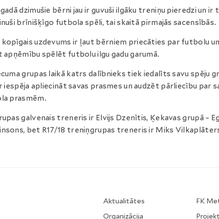
 gadā dzimušie bērni jau ir guvuši ilgāku treniņu pieredzi un ir 
inuši brīnišķīgo futbola spēli, tai skaitā pirmajās sacensībās.
kopīgais uzdevums ir ļaut bērniem priecāties par futbolu u
t apņēmību spēlēt futbolu ilgu gadu garumā.
ecuma grupas laikā katrs dalībnieks tiek iedalīts savu spēju g
ir iespēja apliecināt savas prasmes un audzēt pārliecību par 
ola prasmēm.
rupas galvenais treneris ir Elvijs Dzenītis, Ķekavas grupā – Eg
nsons, bet R17/18 treniņgrupas treneris ir Miks Vilkaplāter
Aktualitātes
FK Me
Organizācija
Projekt