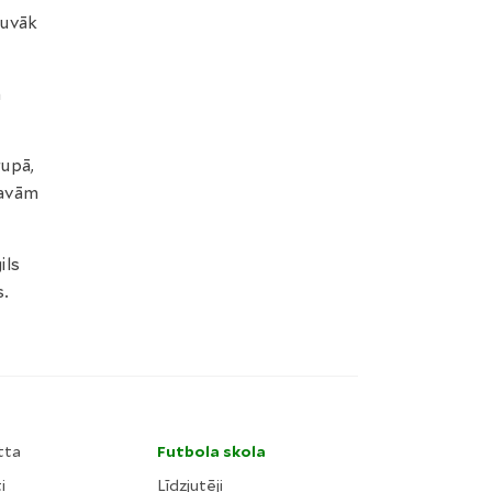
tuvāk
n
rupā,
savām
ils
s.
tta
Futbola skola
i
Līdzjutēji