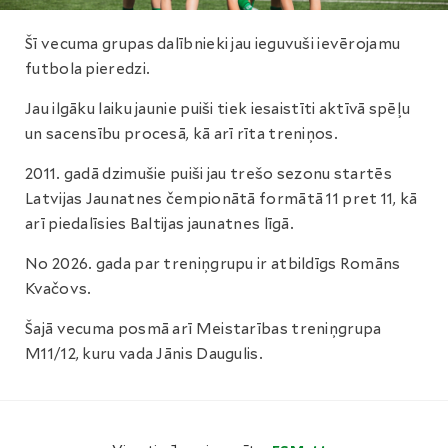
Šī vecuma grupas dalībnieki jau ieguvuši ievērojamu
futbola pieredzi.
Jau ilgāku laiku jaunie puiši tiek iesaistīti aktīvā spēļu
un sacensību procesā, kā arī rīta treniņos.
2011. gadā dzimušie puiši jau trešo sezonu startēs
Latvijas Jaunatnes čempionātā formātā 11 pret 11, kā
arī piedalīsies Baltijas jaunatnes līgā.
No 2026. gada par treniņgrupu ir atbildīgs Romāns
Kvačovs.
Šajā vecuma posmā arī Meistarības treniņgrupa
M11/12, kuru vada Jānis Daugulis.