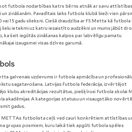
ot futbola nodarbības katrs bērns atnāk ar savu attīstība
i un zināšanām. Pavadītais laiks futbola klubā bieži vien pārs
0 vai 15 gadu slieksni. Ciešā draudzība ar FS Metta kā futbola
j lielu ietekmi uz katru iesaistīto audzēkni un mums jābūt dr
o, ka šeit iegūtās zināšanas kalpos par labvēlīgu pamatu
ākajai izaugsmei visas dzīves garumā.
bols
tta galvenais uzdevums ir futbola apmācība un profesionāl
listu sagatavošana. Latvijas Futbola federācija, izvērtējot
ējo klubu akreditācijas rezultātus, piešķīrusi Futbola skolai
la akadēmijas A kategorijas statusu un visaugstāko novērt
esmit gadus.
 METTAs futbolista ceļš ved cauri konkrētiem attīstības u
a grupas posmiem, kuru laikā tiek apgūti futbola spēles