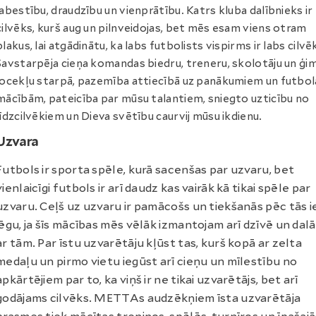
labestību, draudzību un vienprātību. Katrs kluba dalībnieks ir
cilvēks, kurš aug un pilnveidojas, bet mēs esam viens otram
blakus, lai atgādinātu, ka labs futbolists vispirms ir labs cilvē
Savstarpēja cieņa komandas biedru, treneru, skolotāju un ģ
locekļu starpā, pazemība attiecībā uz panākumiem un futbol
mācībām, pateicība par mūsu talantiem, sniegto uzticību no
līdzcilvēkiem un Dieva svētību caurvij mūsu ikdienu.
Uzvara
Futbols ir sporta spēle, kurā sacenšas par uzvaru, bet
vienlaicīgi futbols ir arī daudz kas vairāk kā tikai spēle par
uzvaru. Ceļš uz uzvaru ir pamācošs un tiekšanās pēc tās 
jēgu, ja šīs mācības mēs vēlāk izmantojam arī dzīvē un dal
ar tām. Par īstu uzvarētāju kļūst tas, kurš kopā ar zelta
medaļu un pirmo vietu iegūst arī cieņu un mīlestību no
apkārtējiem par to, ka viņš ir ne tikai uzvarētājs, bet arī
godājams cilvēks. METTAs audzēkņiem īsta uzvarētāja