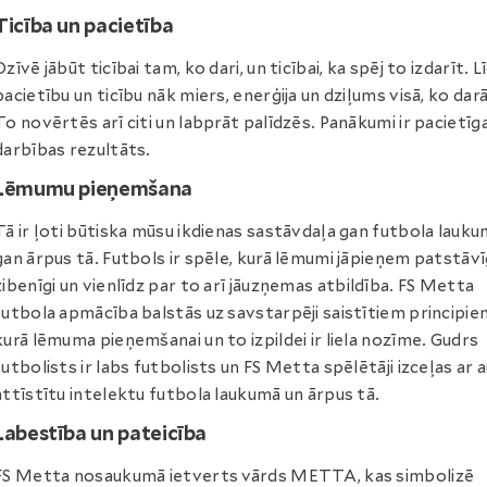
Ticība un pacietība
Dzīvē jābūt ticībai tam, ko dari, un ticībai, ka spēj to izdarīt. L
pacietību un ticību nāk miers, enerģija un dziļums visā, ko dar
To novērtēs arī citi un labprāt palīdzēs. Panākumi ir pacietīg
darbības rezultāts.
Lēmumu pieņemšana
Tā ir ļoti būtiska mūsu ikdienas sastāvdaļa gan futbola lauku
gan ārpus tā. Futbols ir spēle, kurā lēmumi jāpieņem patstāvī
zibenīgi un vienlīdz par to arī jāuzņemas atbildība. FS Metta
futbola apmācība balstās uz savstarpēji saistītiem principie
kurā lēmuma pieņemšanai un to izpildei ir liela nozīme. Gudrs
futbolists ir labs futbolists un FS Metta spēlētāji izceļas ar 
attīstītu intelektu futbola laukumā un ārpus tā.
Labestība un pateicība
FS Metta nosaukumā ietverts vārds METTA, kas simbolizē