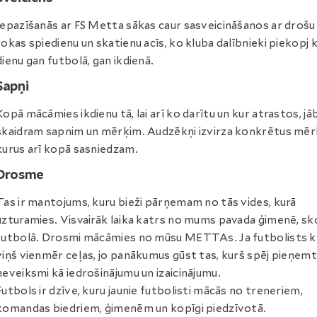
Iepazīšanās ar FS Metta sākas caur sasveicināšanos ar drošu
rokas spiedienu un skatienu acīs, ko kluba dalībnieki piekopj 
dienu gan futbolā, gan ikdienā.
Sapņi
Kopā mācāmies ikdienu tā, lai arī ko darītu un kur atrastos, jā
skaidram sapnim un mērķim. Audzēkņi izvirza konkrētus mēr
kurus arī kopā sasniedzam.
Drosme
Tas ir mantojums, kuru bieži pārņemam no tās vides, kurā
uzturamies. Visvairāk laika katrs no mums pavada ģimenē, sk
futbolā. Drosmi mācāmies no mūsu METTAs. Ja futbolists kr
viņš vienmēr ceļas, jo panākumus gūst tas, kurš spēj pieņemt
neveiksmi kā iedrošinājumu un izaicinājumu.
Futbols ir dzīve, kuru jaunie futbolisti mācās no treneriem,
komandas biedriem, ģimenēm un kopīgi piedzīvotā.