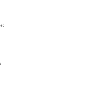
es)
s