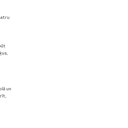
katru
būt
ķus,
olā un
īt,