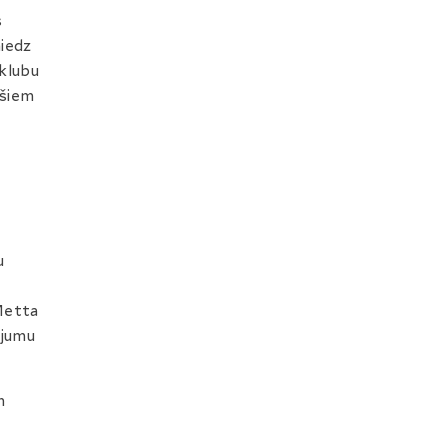
s
niedz
 klubu
ošiem
u
 Metta
ējumu
n