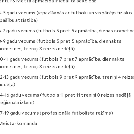
nti. FS Metta apmācība ir iedalīta sekojoši:
4-5 gadu vecums (iepazīšanās ar futbolu un vispārējo fizisko
īpašību attīstība)
6-7 gadu vecums (futbols 5 pret 5 apmācība, dienas nometn
8-9 gadu vecums (futbols 5 pret 5 apmācība, diennakts
nometnes, treniņi 3 reizes nedēļā)
10-11 gadu vecums (futbols 7 pret 7 apmācība, diennakts
nometnes, treniņi 3 reizes nedēļā)
12-13 gadu vecums (futbols 9 pret 9 apmācība, treniņi 4 reize
nedēļā)
14-16 gadu vecums (futbols 11 pret 11 treniņi 8 reizes nedēļā,
reģionālā izlase)
17-19 gadu vecums (profesionāla futbolista režīms)
Meistarkomanda