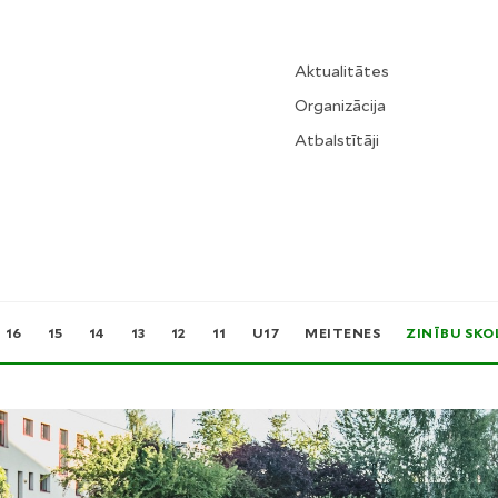
Aktualitātes
Organizācija
Atbalstītāji
16
15
14
13
12
11
U17
MEITENES
ZINĪBU SKO