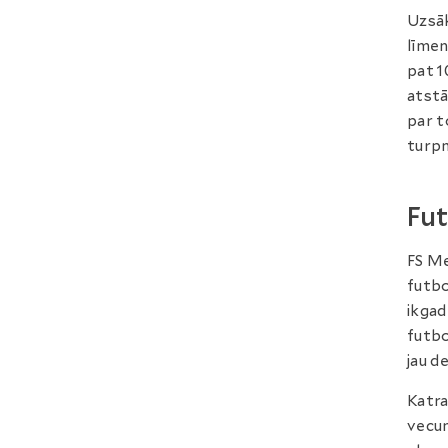
Uzsāk
līmen
pat 1
atstā
par t
turpm
Fut
FS Me
futbo
ikgad
futbo
jau d
Katra
vecum