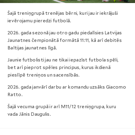
Šajā treniņgrupā trenējas bērni, kuri jau ir iekrājuši
ievērojamu pieredzi futbolā.
2026. gada sezonā jau otro gadu piedalīsies Latvijas
Jaunatnes čempionātā formātā 11:11, kā arī debitēs
Baltijas jaunatnes līgā.
Jaunie futbolisti jau ne tikai iepazīst futbola spēli,
bet arī pieprot spēles principus, kurus ikdienā
pieslīpē treniņos un sacensībās.
2026. gada janvārī darbu ar komandu uzsāks Giacomo
Ratto.
Šajā vecuma grupā ir arī M11/12 treniņgrupa, kuru
vada Jānis Daugulis.