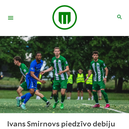
Ivans Smirnovs piedzīvo debiju