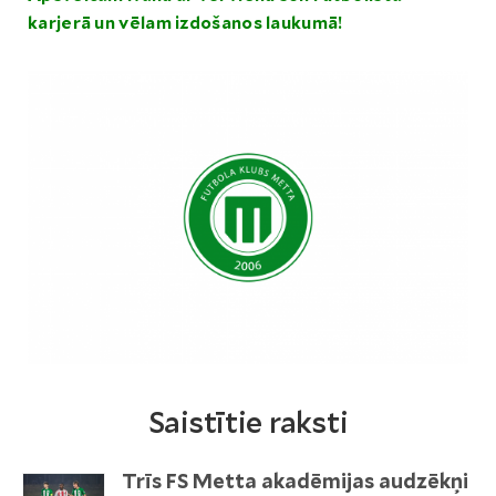
karjerā un vēlam izdošanos laukumā!
Saistītie raksti
Trīs FS Metta akadēmijas audzēkņi