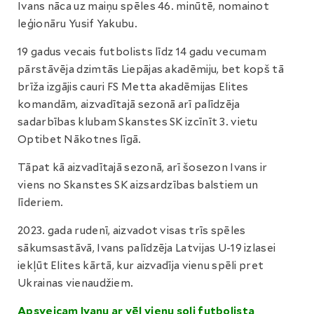
Ivans nāca uz maiņu spēles 46. minūtē, nomainot
leģionāru Yusif Yakubu.
19 gadus vecais futbolists līdz 14 gadu vecumam
pārstāvēja dzimtās Liepājas akadēmiju, bet kopš tā
brīža izgājis cauri FS Metta akadēmijas Elites
komandām, aizvadītajā sezonā arī palīdzēja
sadarbības klubam Skanstes SK izcīnīt 3. vietu
Optibet Nākotnes līgā.
Tāpat kā aizvadītajā sezonā, arī šosezon Ivans ir
viens no Skanstes SK aizsardzības balstiem un
līderiem.
2023. gada rudenī, aizvadot visas trīs spēles
sākumsastāvā, Ivans palīdzēja Latvijas U-19 izlasei
iekļūt Elites kārtā, kur aizvadīja vienu spēli pret
Ukrainas vienaudžiem.
Apsveicam Ivanu ar vēl vienu soli futbolista