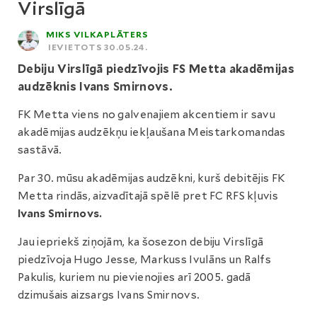
Virslīgā
MIKS VILKAPLĀTERS
IEVIETOTS 30.05.24.
Debiju Virslīgā piedzīvojis FS Metta akadēmijas
audzēknis Ivans Smirnovs.
FK Metta viens no galvenajiem akcentiem ir savu
akadēmijas audzēkņu iekļaušana Meistarkomandas
sastāvā.
Par 30. mūsu akadēmijas audzēkni, kurš debitējis FK
Metta rindās, aizvadītajā spēlē pret FC RFS kļuvis
Ivans Smirnovs.
Jau iepriekš ziņojām, ka šosezon debiju Virslīgā
piedzīvoja Hugo Jesse, Markuss Ivulāns un Ralfs
Pakulis, kuriem nu pievienojies arī 2005. gadā
dzimušais aizsargs Ivans Smirnovs.