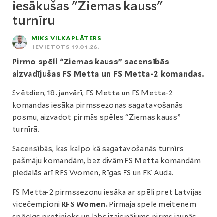
iesākušas "Ziemas kauss"
turnīru
MIKS VILKAPLĀTERS
IEVIETOTS 19.01.26.
Pirmo spēli “Ziemas kauss” sacensībās
aizvadījušas FS Metta un FS Metta-2 komandas.
Svētdien, 18. janvārī, FS Metta un FS Metta-2
komandas iesāka pirmssezonas sagatavošanās
posmu, aizvadot pirmās spēles “Ziemas kauss”
turnīrā.
Sacensībās, kas kalpo kā sagatavošanās turnīrs
pašmāju komandām, bez divām FS Metta komandām
piedalās arī RFS Women, Rīgas FS un FK Auda.
FS Metta-2 pirmssezonu iesāka ar spēli pret Latvijas
vicečempioni
RFS Women.
Pirmajā spēlē meitenēm
spēcīgs pretinieks un labs izaicinājums pirms jaunās