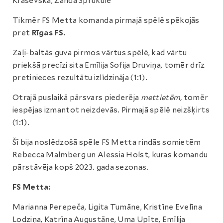
Kraševska, Zanda Sprukule
Tikmēr FS Metta komanda pirmajā spēlē spēkojās
pret
Rīgas FS.
Zaļi-baltās guva pirmos vārtus spēlē, kad vārtu
priekšā precīzi sita Emīlija Sofija Druviņa, tomēr drīz
pretinieces rezultātu izlīdzināja (1:1).
Otrajā puslaikā pārsvars piederēja
mettietēm,
tomēr
iespējas izmantot neizdevās. Pirmajā spēlē neizšķirts
(1:1).
Šī bija noslēdzošā spēle FS Metta rindās somietēm
Rebecca Malmberg un Alessia Holst, kuras komandu
pārstāvēja kopš 2023. gada sezonas.
FS Metta:
Marianna Perepeča, Ligita Tumāne, Kristīne Evelīna
Lodziņa, Katrīna Augustāne, Uma Upīte, Emīlija