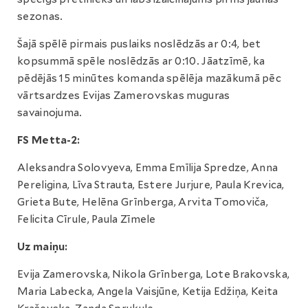
sezonas.
Šajā spēlē pirmais puslaiks noslēdzās ar 0:4, bet
kopsummā spēle noslēdzās ar 0:10. Jāatzīmē, ka
pēdējās 15 minūtes komanda spēlēja mazākumā pēc
vārtsardzes Evijas Zamerovskas muguras
savainojuma.
FS Metta-2:
Aleksandra Solovyeva, Emma Emīlija Spredze, Anna
Pereligina, Līva Strauta, Estere Jurjure, Paula Krevica,
Grieta Bute, Helēna Grīnberga, Arvita Tomoviča,
Felicita Cīrule, Paula Zīmele
Uz maiņu:
Evija Zamerovska, Nikola Grīnberga, Lote Brakovska,
Maria Labecka, Angela Vaisjūne, Ketija Edžiņa, Keita