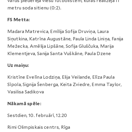
vārds piederēja viesu futbolistēm, kuras realizēja 11
metru soda sitienu (0:2).
FS Metta:
Madara Matrevica, Emīlija Sofija Druviņa, Laura
Siņutkina, Katrīna Augustāne, Paula Linda Liniņa, Fanija
Mežecka, Amēlija Lipšāne, Sofija Gluščuka, Marija
Klementjeva, Sanija Santa Vuškāne, Paula Dzene
Uz maiņu:
Kristīne Evelīna Lodziņa, Elija Veilande, Elīza Paula
Sīpola, Signija Šenberga, Keita Zviedre, Emma Taylor,
Vasilisa Sadikova
Nākamā spēle:
Sestdien, 10. februārī, 12.20
Rimi Olimpiskais centrs, Rīga