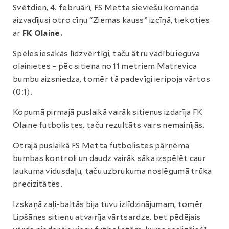
Svētdien, 4. februārī, FS Metta sieviešu komanda
aizvadījusi otro cīņu “Ziemas kauss” izcīņā, tiekoties
ar
FK Olaine.
Spēles iesākās līdzvērtīgi, taču ātru vadību ieguva
olainietes – pēc sitiena no 11 metriem Matrevica
bumbu aizsniedza, tomēr tā padevīgi ieripoja vārtos
(0:1).
Kopumā pirmajā puslaikā vairāk sitienus izdarīja FK
Olaine futbolistes, taču rezultāts vairs nemainījās.
Otrajā puslaikā FS Metta futbolistes pārņēma
bumbas kontroli un daudz vairāk sāka izspēlēt caur
laukuma vidusdaļu, taču uzbrukuma noslēgumā trūka
precizitātes.
Izskaņā zaļi-baltās bija tuvu izlīdzinājumam, tomēr
Lipšānes sitienu atvairīja vārtsardze, bet pēdējais