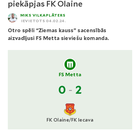
piekāpjas FK Olaine
MIKS VILKAPLĀTERS
IEVIETOTS 04.02.24.
Otro spēli “Ziemas kauss” sacensībās
aizvadījusi FS Metta sieviešu komanda.
FS Metta
0
-
2
FK Olaine/FK Iecava