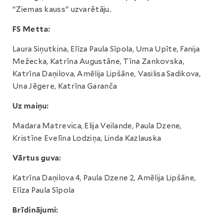
“Ziemas kauss” uzvarētāju.
FS Metta:
Laura Siņutkina, Elīza Paula Sīpola, Uma Upīte, Fanija
Mežecka, Katrīna Augustāne, Tīna Zankovska,
Katrīna Daņilova, Amēlija Lipšāne, Vasilisa Sadikova,
Una Jēgere, Katrīna Garanča
Uz maiņu:
Madara Matrevica, Elija Veilande, Paula Dzene,
Kristīne Evelīna Lodziņa, Linda Kazlauska
Vārtus guva:
Katrīna Daņilova 4, Paula Dzene 2, Amēlija Lipšāne,
Elīza Paula Sīpola
Brīdinājumi: