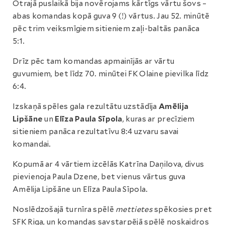
Otrajā puslaikā bija novērojams kārtīgs vārtu šovs –
abas komandas kopā guva 9 (!) vārtus. Jau 52. minūtē
pēc trim veiksmīgiem sitieniem zaļi-baltās panāca
5:1.
Drīz pēc tam komandas apmainījās ar vārtu
guvumiem, bet līdz 70. minūtei FK Olaine pievilka līdz
6:4.
Izskaņā spēles gala rezultātu uzstādīja
Amēlija
Lipšāne
un
Elīza Paula Sīpola
, kuras ar precīziem
sitieniem panāca rezultatīvu 8:4 uzvaru savai
komandai.
Kopumā ar 4 vārtiem izcēlās Katrīna Daņilova, divus
pievienoja Paula Dzene, bet vienus vārtus guva
Amēlija Lipšāne un Elīza Paula Sīpola.
Noslēdzošajā turnīra spēlē
mettietes
spēkosies pret
SFK Riga, un komandas savstarpējā spēlē noskaidros