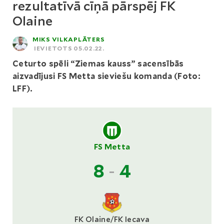
rezultatīvā cīņā pārspēj FK
Olaine
MIKS VILKAPLĀTERS
IEVIETOTS 05.02.22.
Ceturto spēli “Ziemas kauss” sacensībās
aizvadījusi FS Metta sieviešu komanda (Foto:
LFF).
FS Metta
8
-
4
FK Olaine/FK Iecava