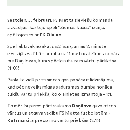
Sestdien, 5. februārī, FS Metta sieviešu komanda
aizvadījusi kārtējo spēli “Ziemas kauss” izcīņā,
spēkojoties ar
FK Olaine.
Spēli aktīvāk iesāka
mettietes,
un jau 2. minūtē
izvirzījās vadībā – bumba uz 11 metru atzīmes nonāca
pie Daņilovas, kura spēcīgi sita zem vārtu pārliktņa
(1:0)!
Puslaika vidū pretinieces gan panāca izlīdzinājumu,
kad pēc neveiksmīgas sadursmes bumba nonāca
tukšu vārtu priekšā, ko olainietes izmantoja – 1:1.
Tomēr īsi pirms pārtraukuma
Daņilova
guva otros
vārtus un atguva vadību FS Metta futbolistēm –
Katrīna
sita precīzi no vārtu priekšas (2:1)!