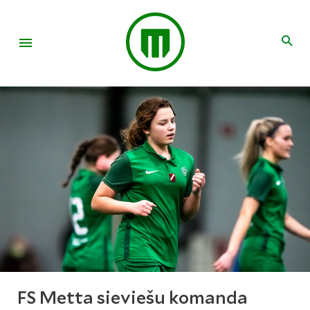
FS Metta sieviešu komanda