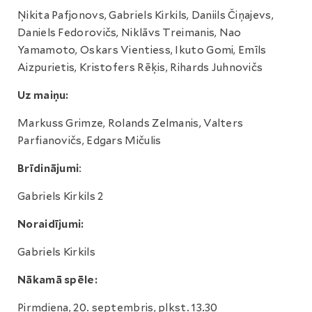
Ņikita Pafjonovs, Gabriels Kirkils, Daniils Čiņajevs,
Daniels Fedorovičs, Niklāvs Treimanis, Nao
Yamamoto, Oskars Vientiess, Ikuto Gomi, Emīls
Aizpurietis, Kristofers Rēķis, Rihards Juhnovičs
Uz maiņu:
Markuss Grimze, Rolands Zelmanis, Valters
Parfianovičs, Edgars Mičulis
Brīdinājumi
:
Gabriels Kirkils 2
Noraidījumi:
Gabriels Kirkils
Nākamā spēle:
Pirmdiena, 20. septembris, plkst. 13.30