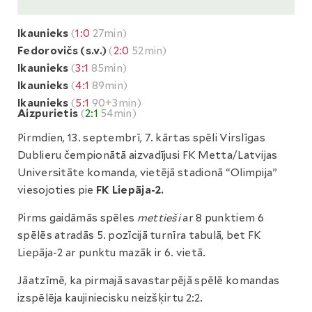
Ikaunieks
(
1:0
27min)
Fedorovičs (s.v.)
(
2:0
52min)
Ikaunieks
(
3:1
85min)
Ikaunieks
(
4:1
89min)
Ikaunieks
(
5:1
90+3min)
Aizpurietis
(
2:1
54min)
Pirmdien, 13. septembrī, 7. kārtas spēli Virslīgas
Dublieru čempionātā aizvadījusi FK Metta/Latvijas
Universitāte komanda, vietējā stadionā “Olimpija”
viesojoties pie
FK Liepāja-2.
Pirms gaidāmās spēles
mettieši
ar 8 punktiem 6
spēlēs atradās 5. pozīcijā turnīra tabulā, bet FK
Liepāja-2 ar punktu mazāk ir 6. vietā.
Jāatzīmē, ka pirmajā savastarpējā spēlē komandas
izspēlēja kaujiniecisku neizšķirtu 2:2.