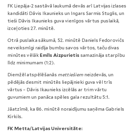
FK Liepāja-2 sastāvā laukumā devās arī Latvijas izlases
kandidāti Dāvis Ikaunieks un Ingars Sarmis Stuglis, un
tieši Dāvis Ikaunieks guva vienīgos vārtus puslaikā,
izceļoties 27. minūtē.
Otrā puslaika sākumā, 52. minūtē Daniels Fedorovičs
neveiksmīgi raidīja bumbu savos vārtos, taču divas
minūtes vēlāk
Emīls Aizpurietis
samazināja starpību
līdz minimumam (1:2).
Diemžēl atspēlēšanās
mettiešiem
neizdevās, un
pēdējās desmit minūtēs liepājnieki guva vēl trīs
vārtus – Dāvis Ikaunieks izcēlās ar trim vārtu
guvumiem un panāca spēles gala rezultātu 5:1.
Jāatzīmē, ka 86. minūtē noraidījumu saņēma Gabriels
Kirkils.
FK Metta/Latvijas Universitāte: