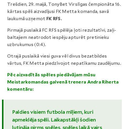
Trešdien, 29. maijā, TonyBet Virslīgas čempionāta 16.
kārtas spēli aizvadījusi FK Metta komanda, savā
laukumā uzņemot
FK RFS.
Pirmajā puslaikā FC RFS spēlēja ļoti rezultatīvi, zaļi-
baltajiem neatrodot iespēju apturēt pretinieku
uzbrukumus (0:4).
Otrajā puslaikā viesi guva vēl divus bezatbildes
vārtus, FK Metta piedzīvojot nepatīkamu zaudējumu.
Pēc aizvadītās spēles piedāvājam mūsu
Meistarkomandas galvenā trenera Andra Riherta
komentāru:
Paldies visiem futbola mīļiem, kuri
apmeklēja spēli. Laikapstākļi šodien
lutināja pirms spēles, spēles laikā vairs