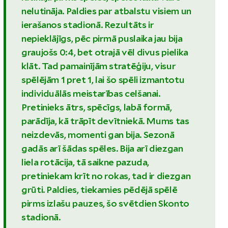
nelutināja. Paldies par atbalstu visiem un
ierašanos stadionā. Rezultāts ir
nepieklājīgs, pēc pirmā puslaika jau bija
graujošs 0:4, bet otrajā vēl divus pielika
klāt. Tad pamainījām stratēģiju, visur
spēlējām 1 pret 1, lai šo spēli izmantotu
individuālās meistarības celšanai.
Pretinieks ātrs, spēcīgs, labā formā,
parādīja, kā trāpīt devītniekā. Mums tas
neizdevās, momenti gan bija. Sezonā
gadās arī šādas spēles. Bija arī diezgan
liela rotācija, tā saikne pazuda,
pretiniekam krīt no rokas, tad ir diezgan
grūti. Paldies, tiekamies pēdējā spēlē
pirms izlašu pauzes, šo svētdien Skonto
stadionā.