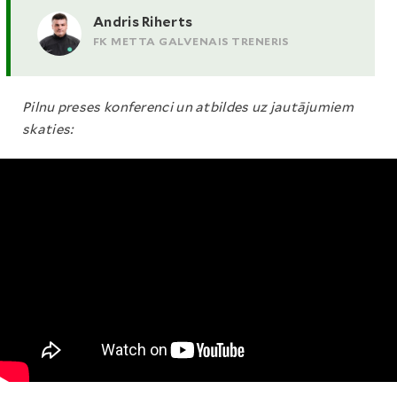
Andris Riherts
FK METTA GALVENAIS TRENERIS
Pilnu preses konferenci un atbildes uz jautājumiem
skaties: