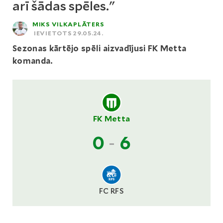
arī šādas spēles."
MIKS VILKAPLĀTERS
IEVIETOTS 29.05.24.
Sezonas kārtējo spēli aizvadījusi FK Metta
komanda.
FK Metta
0
-
6
FC RFS