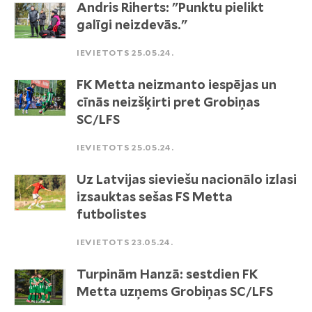
Andris Riherts: "Punktu pielikt
galīgi neizdevās."
IEVIETOTS 25.05.24.
FK Metta neizmanto iespējas un
cīnās neizšķirti pret Grobiņas
SC/LFS
IEVIETOTS 25.05.24.
Uz Latvijas sieviešu nacionālo izlasi
izsauktas sešas FS Metta
futbolistes
IEVIETOTS 23.05.24.
Turpinām Hanzā: sestdien FK
Metta uzņems Grobiņas SC/LFS