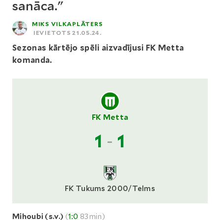
sanāca."
MIKS VILKAPLĀTERS
IEVIETOTS 21.05.24.
Sezonas kārtējo spēli aizvadījusi FK Metta
komanda.
FK Metta
1
-
1
FK Tukums 2000/Telms
Mihoubi (s.v.)
(
1:0
83min)