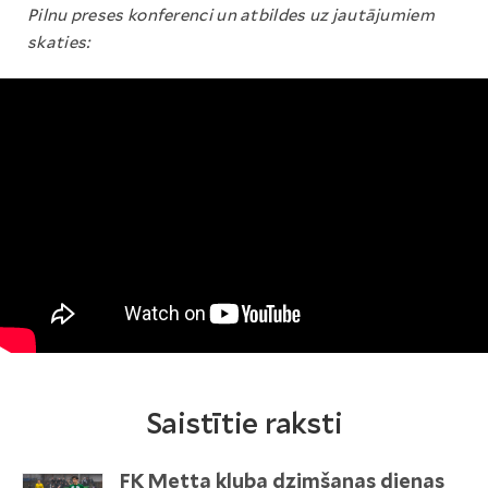
Pilnu preses konferenci un atbildes uz jautājumiem
skaties:
Saistītie raksti
FK Metta kluba dzimšanas dienas