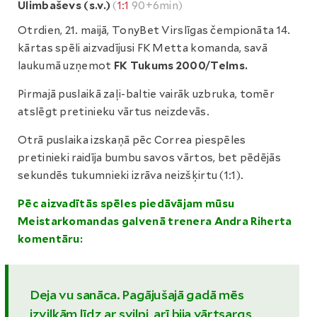
Ulimbaševs (s.v.)
(
1:1
90+6min)
Otrdien, 21. maijā, TonyBet Virslīgas čempionāta 14.
kārtas spēli aizvadījusi FK Metta komanda, savā
laukumā uzņemot
FK Tukums 2000/Telms.
Pirmajā puslaikā zaļi-baltie vairāk uzbruka, tomēr
atslēgt pretinieku vārtus neizdevās.
Otrā puslaika izskaņā pēc Correa piespēles
pretinieki raidīja bumbu savos vārtos, bet pēdējās
sekundēs tukumnieki izrāva neizšķirtu (1:1).
Pēc aizvadītās spēles piedāvājam mūsu
Meistarkomandas galvenā trenera Andra Riherta
komentāru:
Deja vu sanāca. Pagājušajā gadā mēs
izvilkām līdz ar svilpi, arī bija vārtsargs