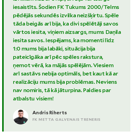
iesaistīts. Šodien FK Tukums 2000/Telms
pēdējās sekundēs izvilka neizšķirtu. Spēle
tāda beigās arī bija, ka divi spēlētāji savos
vārtos iesita, viņiem aizsargs, mums Daņila
iesita savos. Iespējams, ka momenti līdz
1:0 mums bija labāki, situācija bija
pateicīgāka arī pēc spēles rakstura,
ņemot vērā, ka mājās spēlējām. Viesiem
arī sastāvs nebija optimāls, bet kaut kā ar
realizāciju mums bija problēmas. Neviens
nav nomiris, tā kā jāturpina. Paldies par
atbalstu visiem!
Andris Riherts
FK METTA GALVENAIS TRENERIS