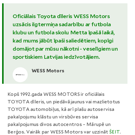
Oficiālais Toyota dīleris WESS Motors
uzsācis ilgtermiņa sadarbību ar futbola
klubu un futbola skolu Metta īpašā laikā,
kad mums jābūt īpaši saliedētiem, kopīgi
domājot par mūsu nākotni - veselīgiem un
sportiskiem Latvijas iedzīvotājiem.
WESS Motors
Kopš 1992.gada WESS MOTORS ir oficiālais
TOYOTA dīleris, un piedāvā jaunus vai mazlietotus
TOYOTA automobiļus, kā arī plašu autoservisa
pakalpojumu klāstu un virsbūves servisa
pakalpojumus divos autocentros – Mārupē un
Berģos. Vairāk par WESS Motors var uzzināt
ŠEIT
.