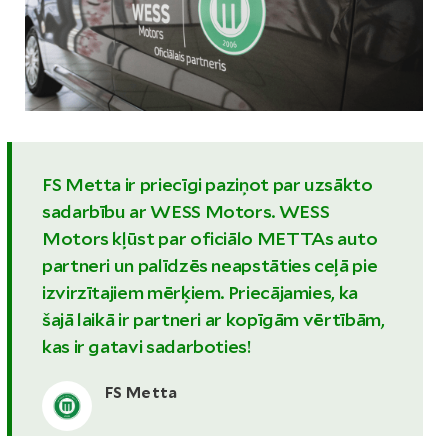
FS Metta ir priecīgi paziņot par uzsākto
sadarbību ar WESS Motors. WESS
Motors kļūst par oficiālo METTAs auto
partneri un palīdzēs neapstāties ceļā pie
izvirzītajiem mērķiem. Priecājamies, ka
šajā laikā ir partneri ar kopīgām vērtībām,
kas ir gatavi sadarboties!
FS Metta