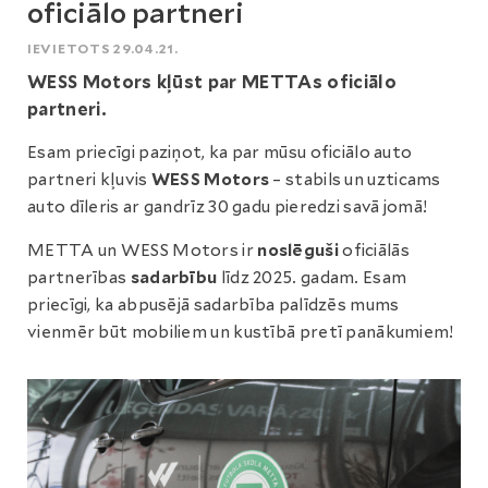
oficiālo partneri
IEVIETOTS 29.04.21.
WESS Motors kļūst par METTAs oficiālo
partneri.
Esam priecīgi paziņot, ka par mūsu oficiālo auto
partneri kļuvis
WESS Motors
– stabils un uzticams
auto dīleris ar gandrīz 30 gadu pieredzi savā jomā!
METTA un WESS Motors ir
noslēguši
oficiālās
partnerības
sadarbību
līdz 2025. gadam. Esam
priecīgi, ka abpusējā sadarbība palīdzēs mums
vienmēr būt mobiliem un kustībā pretī panākumiem!