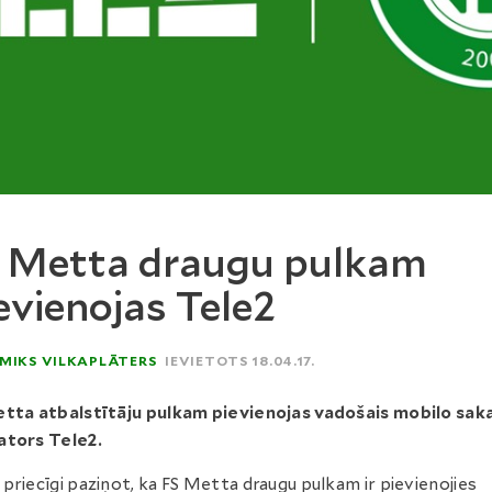
 Metta draugu pulkam
evienojas Tele2
MIKS VILKAPLĀTERS
IEVIETOTS 18.04.17.
tta atbalstītāju pulkam pievienojas vadošais mobilo sak
ators Tele2.
priecīgi paziņot, ka FS Metta draugu pulkam ir pievienojies