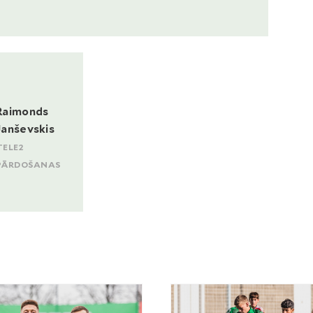
Raimonds
Janševskis
TELE2
PĀRDOŠANAS