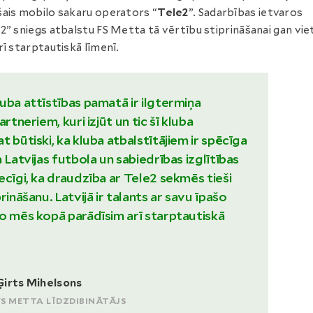
ais mobilo sakaru operators “
Tele2
”. Sadarbības ietvaros
2” sniegs atbalstu FS Metta tā vērtību stiprināšanai gan viet
rī starptautiskā līmenī.
uba attīstības pamatā ir ilgtermiņa
artneriem, kuri izjūt un tic šī kluba
 būtiski, ka kluba atbalstītājiem ir spēcīga
 Latvijas futbola un sabiedrības izglītības
ecīgi, ka draudzība ar Tele2 sekmēs tieši
rināšanu. Latvijā ir talants ar savu īpašo
o mēs kopā parādīsim arī starptautiskā
Ģirts Mihelsons
FS METTA LĪDZDIBINĀTĀJS