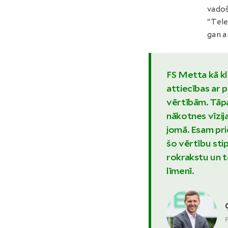
vadoš
“Tele
gan a
FS Metta kā kl
attiecības ar p
vērtībām. Tāpat
nākotnes vīzija
jomā. Esam pri
šo vērtību stip
rokrakstu un t
līmenī.