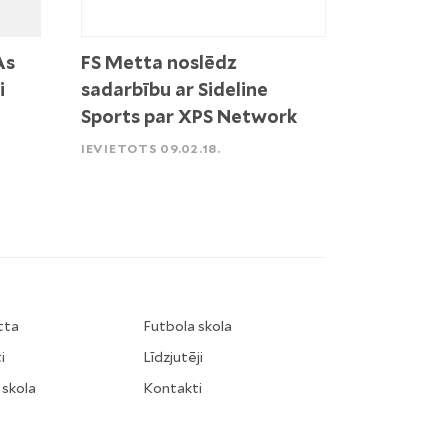
As
FS Metta noslēdz
i
sadarbību ar Sideline
Sports par XPS Network
IEVIETOTS 09.02.18.
tta
Futbola skola
i
Līdzjutēji
 skola
Kontakti