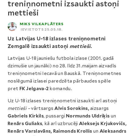
treniņnometni izsaukti astoņi
mettieši
MIKS VILKAPLĀTERS
IEVIETOTS 25.05.18.
Uz Latvijas U-18 izlases treniņnometni
Zemgalē izsaukti astoņi
mettieši
.
Latvijas U-18 jauniešu futbola izlase (2001. gadā
dzimušie un jaunāki) no 28. līdz 31.maijam aizvadīs
treniņnometni Iecavā un Bauskā. Treniņnometnes
noslēgumā izlasei paredzēta pārbaudes spēle
pret
FK Jelgava-2
komandu.
Uz U-18 izlases treniņnometni izsaukti arī astoņi
mettieši –
vārtsargs
Alvis Sorokins,
aizsargs
Gabriels Kirkils
, pussargi
Normunds Uldriķis
un
Renārs Guliaks
, kā arī uzbrucēji
Aleksejs Krjukovičs,
Renārs Varslavāns, Raimonds Krollis
un
Aleksandrs