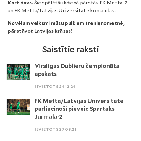
Kartišovs.
Šie spēlētāi ikdienā pārstāv FK Metta-2
un FK Metta/Latvijas Universitāte komandas.
Novēlam veiksmi mūsu puišiem treniņnometnē,
pārstāvot Latvijas krāsas!
Saistītie raksti
Virslīgas Dublieru čempionāta
apskats
IEVIETOTS 21.12.21.
FK Metta/Latvijas Universitāte
pārliecinoši pieveic Spartaks
Jūrmala-2
IEVIETOTS 27.09.21.