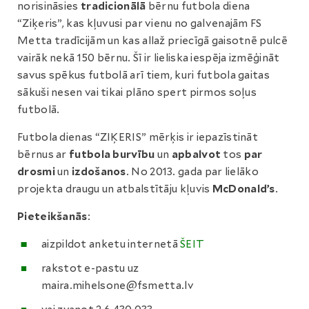
norisināsies
tradicionālā
bērnu futbola diena
“Ziķeris”, kas kļuvusi par vienu no galvenajām FS
Metta tradīcijām un kas allaž priecīgā gaisotnē pulcē
vairāk nekā 150 bērnu. Šī ir lieliska iespēja izmēģināt
savus spēkus futbolā arī tiem, kuri futbola gaitas
sākuši nesen vai tikai plāno spert pirmos soļus
futbolā.
Futbola dienas “ZIĶERIS” mērķis ir iepazīstināt
bērnus ar
futbola burvību
un
apbalvot
tos
par
drosmi
un
izdošanos
. No 2013. gada par lielāko
projekta draugu un atbalstītāju kļuvis
McDonald’s
.
Pieteikšanās
:
aizpildot anketu internetā
ŠEIT
rakstot e-pastu uz
maira.mihelsone@fsmetta.lv