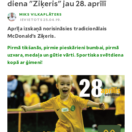
diena "Ziķeris" jau 28. aprīlī
MIKS VILKAPLĀTERS
IEVIETOTS 25.04.19.
Aprīļa izskaņā norisināsies tradicionālais
McDonald’s Ziķeris.
Pirmā tikšanās, pirmie pieskārieni bumbai, pirmā
uzvara, medaļa un gūtie vārti. Sportiska svētdiena
kopā ar ģimeni!