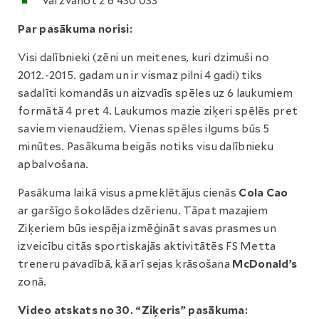
vai zvanot 2 6 430 033
Par pasākuma norisi:
Visi dalībnieki (zēni un meitenes, kuri dzimuši no
2012.-2015. gadam un ir vismaz pilni 4 gadi) tiks
sadalīti komandās un aizvadīs spēles uz 6 laukumiem
formātā 4 pret 4. Laukumos mazie ziķeri spēlēs pret
saviem vienaudžiem. Vienas spēles ilgums būs 5
minūtes. Pasākuma beigās notiks visu dalībnieku
apbalvošana.
Pasākuma laikā visus apmeklētājus cienās
Cola Cao
ar garšīgo šokolādes dzērienu. Tāpat mazajiem
Ziķeriem būs iespēja izmēģināt savas prasmes un
izveicību citās sportiskajās aktivitātēs FS Metta
treneru pavadībā, kā arī sejas krāsošana
McDonald’s
zonā.
Video atskats no 30. “Ziķeris” pasākuma: