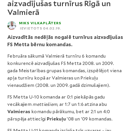
aizvadījušas turnīrus Rīgā un
Valmierā
MIKS VILKAPLĀTERS
IEVIETOTS 04.02.19.
Aizvadītās nedēļās nogalē turnīrus aizvadījušas
FS Metta bērnu komandas.
Februāra sākumā Valmierā turnīru 6 komandu
konkurencē aizvadījušas FS Metta 2008. un 2009.
gada Meistarības grupas komandas, izspēlējot viena
apļa turnīru kopā ar Valmieras un Priekuļu
vienaudžiem (2008. un 2009. gadā dzimušajiem).
FS Metta U-10 komanda ar 0:1 piekāpās gadu
vecākajiem
mettiešiem
, ar 1:7 un 1:6 atzina abu
Valmieras
komandu pārākumu, bet ar 2:1 un 4:0
pārspēja attiecīgi
Priekuļu
’08 un ’09 komandas.
FS Metta U-11 komanda izcīnīja trīs uzvaras – jau