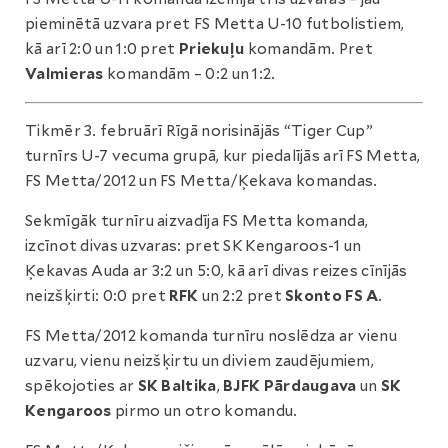
pieminētā uzvara pret FS Metta U-10 futbolistiem,
kā arī 2:0 un 1:0 pret
Priekuļu
komandām. Pret
Valmieras
komandām – 0:2 un 1:2.
Tikmēr 3. februārī Rīgā norisinājās “Tiger Cup”
turnīrs U-7 vecuma grupā, kur piedalījās arī FS Metta,
FS Metta/2012 un FS Metta/Ķekava komandas.
Sekmīgāk turnīru aizvadīja FS Metta komanda,
izcīnot divas uzvaras: pret SK Kengaroos-1 un
Ķekavas Auda ar 3:2 un 5:0, kā arī divas reizes cīnījās
neizšķirti: 0:0 pret
RFK
un 2:2 pret
Skonto FS A
.
FS Metta/2012 komanda turnīru noslēdza ar vienu
uzvaru, vienu neizšķirtu un diviem zaudējumiem,
spēkojoties ar
SK Baltika
,
BJFK Pārdaugava
un
SK
Kengaroos
pirmo un otro komandu.