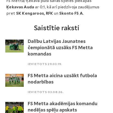
FS Metta/Ķekava puiši savās spēlēs piekāpās
Ķekavas Auda
ar 0:1, kā arī piedzīvoja zaudējumus
pret
SK Kengaroos, RFK
un
Skonto FS A
.
Saistītie raksti
Dalību Latvijas Jaunatnes
čempionātā uzsāks FS Metta
komandas
IEVIETOTS 29.03.19.
FS Metta aicina uzsākt futbola
nodarbības
IEVIETOTS 03.08.26.
FS Metta akadēmijas komandu
nedēļas spēļu apskats