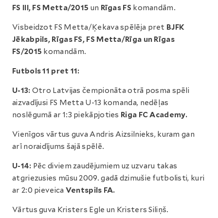
FS III, FS Metta/2015
un
Rīgas FS
komandām.
Visbeidzot FS Metta/Ķekava spēlēja pret
BJFK
Jēkabpils, Rīgas FS, FS Metta/Rīga un Rīgas
FS/2015
komandām.
Futbols 11 pret 11:
U-13:
Otro Latvijas čempionāta otrā posma spēli
aizvadījusi FS Metta U-13 komanda, nedēļas
noslēgumā ar 1:3 piekāpjoties
Riga FC Academy.
Vienīgos vārtus guva Andris Aizsilnieks, kuram gan
arī noraidījums šajā spēlē.
U-14:
Pēc diviem zaudējumiem uz uzvaru takas
atgriezusies mūsu 2009. gadā dzimušie futbolisti, kuri
ar 2:0 pieveica
Ventspils FA.
Vārtus guva Kristers Egle un Kristers Siliņš.