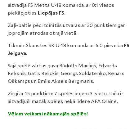
aizvadīja FS Metta U-18 komanda, ar 0:1 viesos
piekāpjoties
Liepājas FS.
Zaļi-baltie pēc izcīnītās uzvaras ar 30 punktiem gan
joprojām atrodas otrajā vietā.
Tikmēr Skanstes SK U-18 komanda ar 6:0 pieveica
FS
Jelgava.
Šajā spēlē vārtus guva Rūdolfs Mauliņš, Edvards
Reksnis, Gatis Belickis, Georgs Soldatenko, Renārs
Oškamps un Emīls Aksels Bergmanis.
Zirgi ar 15 punktiem 7 spēlēs ieņem 3. vietu, taču ir
aizvadījuši mazāk spēles nekā līdere AFA Olaine.
Vēlam veiksmi nākamajās spēlēs!