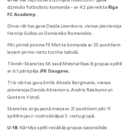
U-16:
Kārtējo uzvaru izcīnījusi mūsu 2007. gadā
dzimušo futbolistu komanda – ar 4:2 pieveikta
Riga
FC Academy.
Divus vārtus guva Daņila Lisenkovs, vienus pievienoja
Henrijs Gulbis un Domeniks Romenskis.
Pēc pirmā posma FS Metta komanda ar 35 punktiem
ieņem pirmo vietu turnīra tabulā.
Tikmēr Skanstes SK savā Meistarības B grupas spēlē
ar 6:1 pārspēja
JFK Daugava.
Trīs vārtus guva Emīls Aksels Bergmanis, vienus
pievienoja Davids Abramovs, Andris Raiskums un
Gustavs Viziņš.
Skanstes zirgu jaunā maiņa ar 21 punktiem pēc 11
spēlēm jau ir nodrošinājusi 3. vietu grupā.
U-18:
Kārtējo spēli vecākās grupas sacensībās