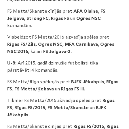
FS Metta/Skanste cīnījās pret
AFA Olaine, FS
Jelgava, Strong FC, Rīgas FS
un
Ogres NSC
komandām.
Visbeidzot FS Metta/2016 aizvadīja spēles pret
Rīgas FS/Zils, Ogres NSC, MFA Carnikava, Ogres
NSC 2016,
kā arī
FS Jelgava-2.
U-8:
Arī 2015. gadā dzimušie futbolisti tika
pārstāvēti 4 komandās.
FS Metta/Rīga spēkojās pret
BJFK Jēkabpils, Rīgas
FS, FS Metta/Ķekava
un
Rīgas FS III.
Tikmēr FS Metta/2015 aizvadīja spēles pret
Rīgas
FS, Rīgas FS/2015, FS Metta/Skanste
un
BJFK
Jēkabpils.
FS Metta/Skanste cīnījās pret
Rīgas FS/2015, Rīgas