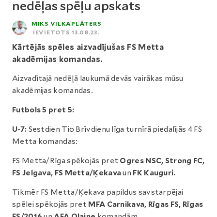
nedēļas spēļu apskats
MIKS VILKAPLĀTERS
IEVIETOTS 13.08.23.
Kārtējās spēles aizvadījušas FS Metta
akadēmijas komandas.
Aizvadītajā nedēļā laukumā devās vairākas mūsu
akadēmijas komandas.
Futbols 5 pret 5:
U-7:
Sestdien Tio Brīvdienu līga turnīrā piedalījās 4 FS
Metta komandas:
FS Metta/Rīga spēkojās pret
Ogres NSC, Strong FC,
FS Jelgava, FS Metta/Ķekava
un
FK Kauguri.
Tikmēr FS Metta/Ķekava papildus savstarpējai
spēlei spēkojās pret
MFA Carnikava, Rīgas FS, Rīgas
FS/2016
un
AFA Olaine
komandām.