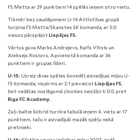
FS Metta ar 29 punktiem 14 spēlēs ieņem otro vietu.
Tikmēr bez zaudējumiem U-14 Attīstības grupā
turpina FS Metta/Skanstes SK komanda, ar 3:0
viesos pārspējot
Liepājas FS.
Vārtus guva Marks Andrejevs, Ralfs Vītols un
Aleksejs Roslovs. Apvienotā komanda ar 36
punktiem ir grupas līderi.
U-15:
Uzreiz divas spēles šonedēļ aizvadījusi mūsu U-
15 komanda, vispirms ar 2:1 pieveicot
Liepājas FS
,
bet nedēļas noslēgumā cīnoties neizšķirti 0:0 pret
Riga FC Academy.
Zaļi-baltie šobrīd turnīra tabulā ieņem 4. vietu ar 17
punktiem, taču ir aizvadījuši mazāk spēļu nekā
pretinieki.