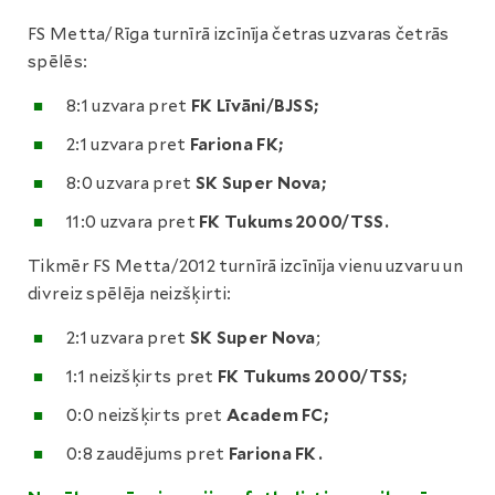
FS Metta/Rīga turnīrā izcīnīja četras uzvaras četrās
spēlēs:
8:1 uzvara pret
FK Līvāni/BJSS;
2:1 uzvara pret
Fariona FK;
8:0 uzvara pret
SK Super Nova;
11:0 uzvara pret
FK Tukums 2000/TSS.
Tikmēr FS Metta/2012 turnīrā izcīnīja vienu uzvaru un
divreiz spēlēja neizšķirti:
2:1 uzvara pret
SK Super Nova
;
1:1 neizšķirts pret
FK Tukums 2000/TSS;
0:0 neizšķirts pret
Academ FC;
0:8 zaudējums pret
Fariona FK.