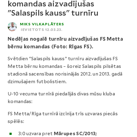
komandas aizvadījušas
"Salaspils kauss" turnīru
MIKS VILKAPLĀTERS
IEVIETOTS 12.03.23.
Nedēļas nogalē turnīru aizvadījušas FS Metta
bērnu komandas (Foto: Rīgas FS).
Svētdien “Salaspils kauss” turnīru aizvadījušas FS
Metta bērnu komandas – šoreiz Salaspils pilsētas
stadionā sacensības norisinājās 2012. un 2013. gadā
dzimušajiem futbolistiem.
U-10 vecuma turnīrā piedalījās divas mūsu kluba
komandas:
FS Metta/Rīga turnīrā izcīnīja trīs uzvaras piecās
spēlēs:
3:0 uzvara pret
Mārupes SC/2013;