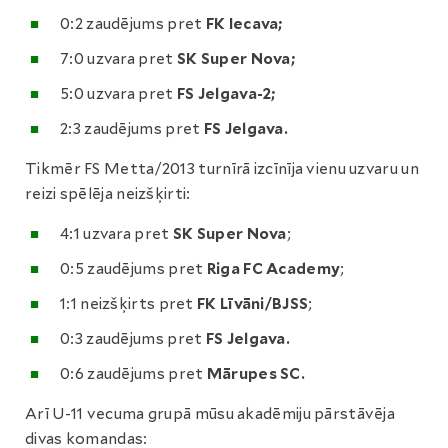
0:2 zaudējums pret
FK Iecava;
7:0 uzvara pret
SK Super Nova;
5:0 uzvara pret
FS Jelgava-2;
2:3 zaudējums pret
FS Jelgava.
Tikmēr FS Metta/2013 turnīrā izcīnīja vienu uzvaru un
reizi spēlēja neizšķirti:
4:1 uzvara pret
SK Super Nova
;
0:5 zaudējums pret
Riga FC Academy
;
1:1 neizšķirts pret
FK Līvāni/BJSS
;
0:3 zaudējums pret
FS Jelgava.
0:6 zaudējums pret
Mārupes SC.
Arī U-11 vecuma grupā mūsu akadēmiju pārstāvēja
divas komandas: