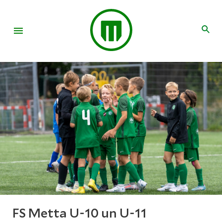
FS Metta U-10 un U-11