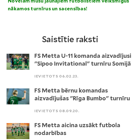
Novēlam mūsu jaunajiem futbolistiem veiksmīgus
nākamos turnīrus un sacensības!
Saistītie raksti
FS Metta U-11 komanda aizvadījusi
"Sipoo Invitational" turnīru Somijā
IEVIETOTS 06.02.23.
FS Metta bērnu komandas
aizvadījušas "Rīga Bumbo" turnīru
IEVIETOTS 08.09.20.
FS Metta aicina uzsākt futbola
nodarbības