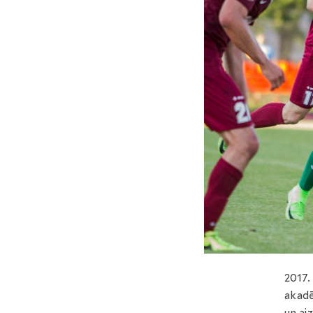
2017.
akadē
un ai