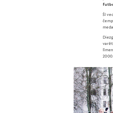
futbo
Šī ve
čempi
medaļ
Diezg
varēt
līmen
2000.