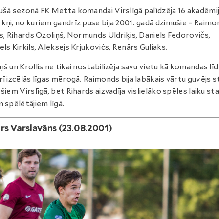
ušā sezonā FK Metta komandai Virslīgā palīdzēja 16 akadēmi
kņi, no kuriem gandrīz puse bija 2001. gadā dzimušie – Raimo
is, Rihards Ozoliņš, Normunds Uldriķis, Daniels Fedorovičs,
els Kirkils, Aleksejs Krjukovičs, Renārs Guliaks.
ņš un Krollis ne tikai nostabilizēja savu vietu kā komandas līd
rī izcēlās līgas mērogā. Raimonds bija labākais vārtu guvējs 
ešiem Virslīgā, bet Rihards aizvadīja vislielāko spēles laiku st
m spēlētājiem līgā.
rs Varslavāns (23.08.2001)