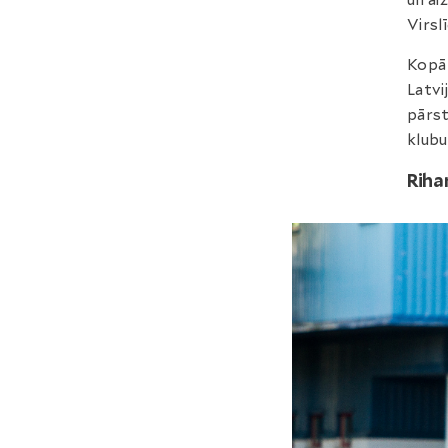
Virsl
Kopā 
Latvi
pārst
klubu
Riha