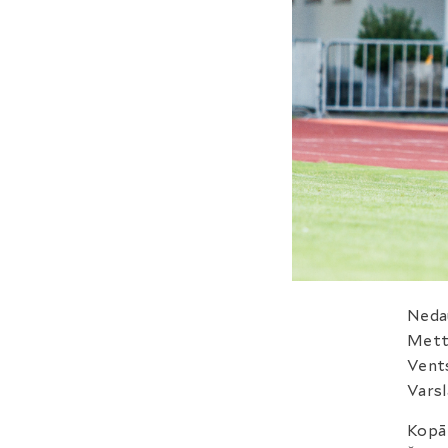
Nedau
Metta
Vents
Varsl
Kopā 