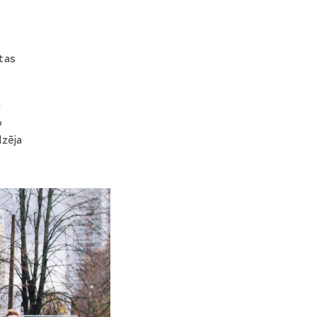
etas
m
6
dzēja