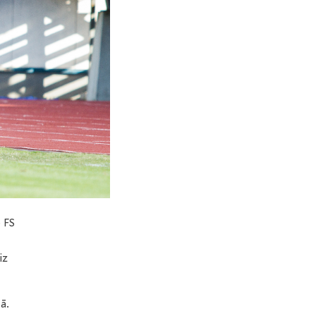
 FS
iz
ā.