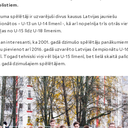
listiem.
cuma spēlētāji ir uzvarējuši divus kausus Latvijas jauniešu
onātos – U-13 un U-14 līmenī -, kā arī nopelnīja trīs otrās vi
as no U-15 līdz U-18 līmenim.
an interesanti, ka 2001. gadā dzimušo spēlētāju panākumie
u pievienot arī 2016. gadā uzvarēto Latvijas čempionātu U-1
ī. Togad tehniski viņi vēl bija U-15 līmenī, bet lielā skaitā palī
 gadā dzimušajiem spēlētājiem.