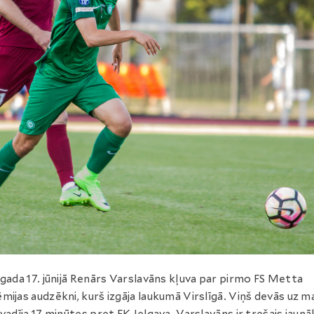
 gada 17. jūnijā Renārs Varslavāns kļuva par pirmo FS Metta
mijas audzēkni, kurš izgāja laukumā Virslīgā. Viņš devās uz m
zvadīja 17 minūtes pret FK Jelgava. Varslavāns ir trešais jaunā