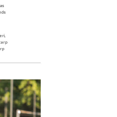
jas
nds
eri,
starp
arp