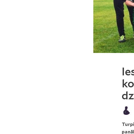
Ie
ko
dz
Turpi
panā