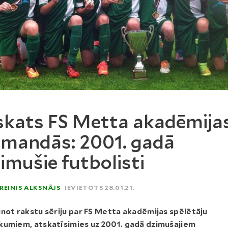
skats FS Metta akadēmija
mandās: 2001. gadā
imušie futbolisti
REINIS ALKSNĀJS
IEVIETOTS 28.01.21.
not rakstu sēriju par FS Metta akadēmijas spēlētāju
kumiem, atskatīsimies uz 2001. gadā dzimušajiem