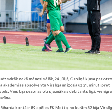
dz vairāk nekā mēnesi vēlāk, 24. jūlijā, Ozoliņš kļuva par otro
 akadēmijas absolventu Virslīgā un izgāja uz 21. minūti pret
pils. Viņš bija sezonas otrs jaunākais debitants līgā, vienīgi a
avāna.
Riharda kontā ir 89 spēles FK Metta, no kurām 82 bija Virslīg