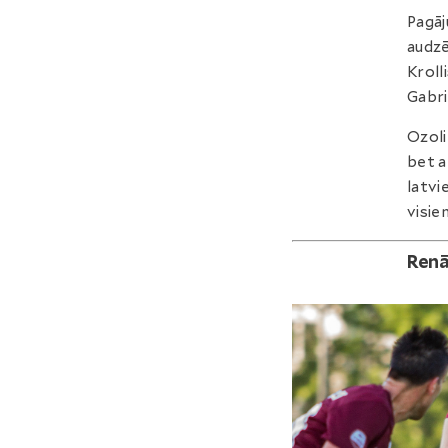
Pagāj
audzē
Kroll
Gabri
Ozoli
bet a
latvi
visie
Renā