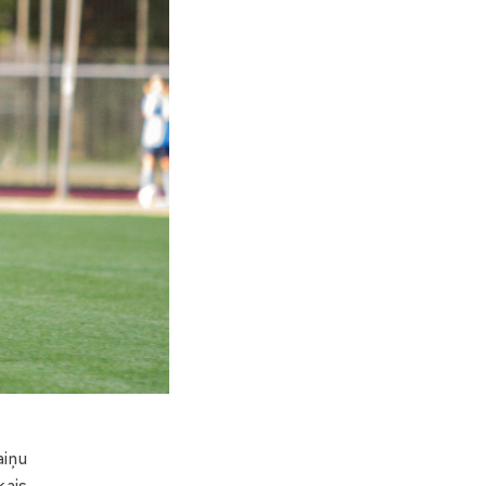
aiņu
kais