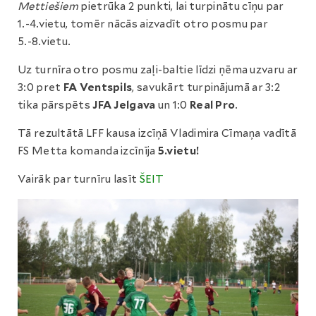
Mettiešiem
pietrūka 2 punkti, lai turpinātu cīņu par
1.-4.vietu, tomēr nācās aizvadīt otro posmu par
5.-8.vietu.
Uz turnīra otro posmu zaļi-baltie līdzi ņēma uzvaru ar
3:0 pret
FA Ventspils
, savukārt turpinājumā ar 3:2
tika pārspēts
JFA Jelgava
un 1:0
Real Pro
.
Tā rezultātā LFF kausa izcīņā Vladimira Cīmaņa vadītā
FS Metta komanda izcīnīja
5.vietu!
Vairāk par turnīru lasīt
ŠEIT