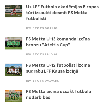
Uz LFF Futbola akadēmijas Eiropas
tūri izsaukti desmit FS Metta
futbolisti
IEVIETOTS 08.11.18.
FS Metta U-13 komanda izcīna
bronzu "Ateitis Cup"
IEVIETOTS 29.10.18.
FS Metta U-12 futbolisti izcīna
sudrabu LFF Kausa izcīņā
IEVIETOTS 09.09.18.
FS Metta aicina uzsākt futbola
nodarbības