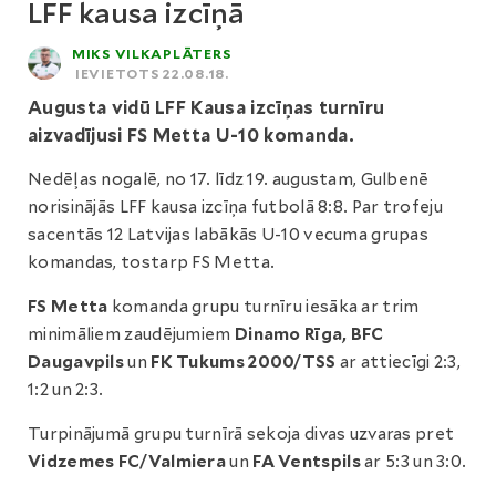
LFF kausa izcīņā
MIKS VILKAPLĀTERS
IEVIETOTS 22.08.18.
Augusta vidū LFF Kausa izcīņas turnīru
aizvadījusi FS Metta U-10 komanda.
Nedēļas nogalē, no 17. līdz 19. augustam, Gulbenē
norisinājās LFF kausa izcīņa futbolā 8:8. Par trofeju
sacentās 12 Latvijas labākās U-10 vecuma grupas
komandas, tostarp FS Metta.
FS Metta
komanda grupu turnīru iesāka ar trim
minimāliem zaudējumiem
Dinamo Rīga, BFC
Daugavpils
un
FK Tukums 2000/TSS
ar attiecīgi 2:3,
1:2 un 2:3.
Turpinājumā grupu turnīrā sekoja divas uzvaras pret
Vidzemes FC/Valmiera
un
FA Ventspils
ar 5:3 un 3:0.