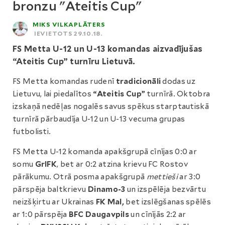
bronzu "Ateitis Cup"
MIKS VILKAPLĀTERS
IEVIETOTS 29.10.18.
FS Metta U-12 un U-13 komandas aizvadījušas
“Ateitis Cup” turnīru Lietuvā.
FS Metta komandas rudenī
tradicionāli
dodas uz
Lietuvu, lai piedalītos
“Ateitis Cup”
turnīrā. Oktobra
izskaņā nedēļas nogalēs savus spēkus starptautiskā
turnīrā pārbaudīja U-12 un U-13 vecuma grupas
futbolisti.
FS Metta U-12 komanda apakšgrupā cīnījas 0:0 ar
somu
GrIFK
, bet ar 0:2 atzina krievu FC Rostov
pārākumu. Otrā posma apakšgrupā
mettieši
ar 3:0
pārspēja baltkrievu
Dinamo-3
un izspēlēja bezvārtu
neizšķirtu ar Ukrainas
FK Mal,
bet izslēgšanas spēlēs
ar 1:0 pārspēja
BFC Daugavpils
un cīnījās 2:2 ar