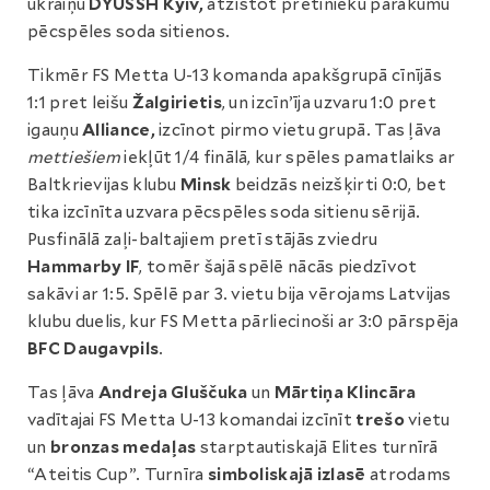
ukraiņu
DYUSSH Kyiv,
atzīstot pretinieku pārākumu
pēcspēles soda sitienos.
Tikmēr FS Metta U-13 komanda apakšgrupā cīnījās
1:1 pret leišu
Žalgirietis
, un izcīn’īja uzvaru 1:0 pret
igauņu
Alliance,
izcīnot pirmo vietu grupā. Tas ļāva
mettiešiem
iekļūt 1/4 finālā, kur spēles pamatlaiks ar
Baltkrievijas klubu
Minsk
beidzās neizšķirti 0:0, bet
tika izcīnīta uzvara pēcspēles soda sitienu sērijā.
Pusfinālā zaļi-baltajiem pretī stājās zviedru
Hammarby IF
, tomēr šajā spēlē nācās piedzīvot
sakāvi ar 1:5. Spēlē par 3. vietu bija vērojams Latvijas
klubu duelis, kur FS Metta pārliecinoši ar 3:0 pārspēja
BFC Daugavpils
.
Tas ļāva
Andreja Gluščuka
un
Mārtiņa Klincāra
vadītajai FS Metta U-13 komandai izcīnīt
trešo
vietu
un
bronzas medaļas
starptautiskajā Elites turnīrā
“Ateitis Cup”. Turnīra
simboliskajā izlasē
atrodams