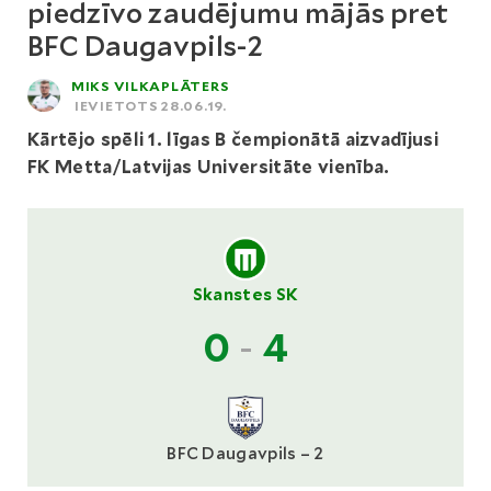
piedzīvo zaudējumu mājās pret
BFC Daugavpils-2
MIKS VILKAPLĀTERS
IEVIETOTS 28.06.19.
Kārtējo spēli 1. līgas B čempionātā aizvadījusi
FK Metta/Latvijas Universitāte vienība.
Skanstes SK
0
-
4
BFC Daugavpils – 2