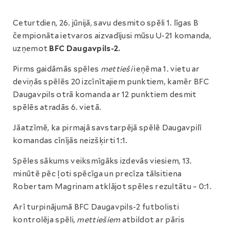
Ceturtdien, 26. jūnijā, savu desmito spēli 1. līgas B
čempionāta ietvaros aizvadījusi mūsu U-21 komanda,
uzņemot
BFC Daugavpils-2.
Pirms gaidāmās spēles
mettieši
ieņēma 1. vietu ar
deviņās spēlēs 20 izcīnītajiem punktiem, kamēr BFC
Daugavpils otrā komanda ar 12 punktiem desmit
spēlēs atradās 6. vietā.
Jāatzīmē, ka pirmajā savstarpējā spēlē Daugavpilī
komandas cīnījās neizšķirti 1:1.
Spēles sākums veiksmīgāks izdevās viesiem, 13.
minūtē pēc ļoti spēcīga un precīza tālsitiena
Robertam Magrinam atklājot spēles rezultātu – 0:1.
Arī turpinājumā BFC Daugavpils-2 futbolisti
kontrolēja spēli,
mettiešiem
atbildot ar pāris