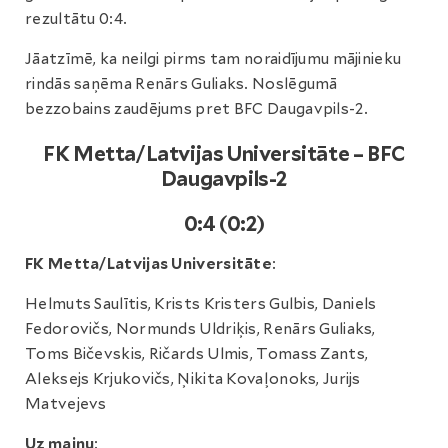
rezultātu 0:4.
Jāatzīmē, ka neilgi pirms tam noraidījumu mājinieku
rindās saņēma Renārs Guliaks. Noslēgumā
bezzobains zaudējums pret BFC Daugavpils-2.
FK Metta/Latvijas Universitāte – BFC
Daugavpils-2
0:4 (0:2)
FK Metta/Latvijas Universitāte
:
Helmuts Saulītis, Krists Kristers Gulbis, Daniels
Fedorovičs, Normunds Uldriķis, Renārs Guliaks,
Toms Bičevskis, Ričards Ulmis, Tomass Zants,
Aleksejs Krjukovičs, Ņikita Kovaļonoks, Jurijs
Matvejevs
Uz maiņu
: