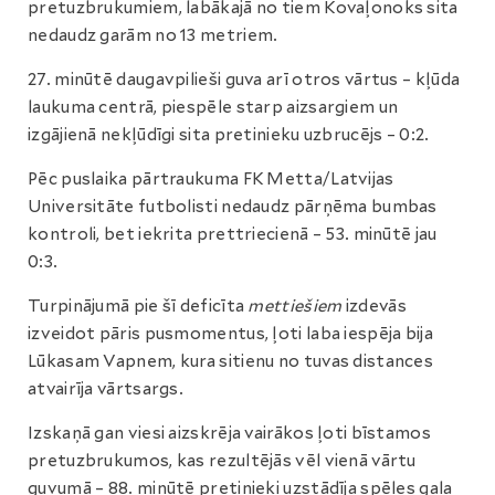
pretuzbrukumiem, labākajā no tiem Kovaļonoks sita
nedaudz garām no 13 metriem.
27. minūtē daugavpilieši guva arī otros vārtus – kļūda
laukuma centrā, piespēle starp aizsargiem un
izgājienā nekļūdīgi sita pretinieku uzbrucējs – 0:2.
Pēc puslaika pārtraukuma FK Metta/Latvijas
Universitāte futbolisti nedaudz pārņēma bumbas
kontroli, bet iekrita prettriecienā – 53. minūtē jau
0:3.
Turpinājumā pie šī deficīta
mettiešiem
izdevās
izveidot pāris pusmomentus, ļoti laba iespēja bija
Lūkasam Vapnem, kura sitienu no tuvas distances
atvairīja vārtsargs.
Izskaņā gan viesi aizskrēja vairākos ļoti bīstamos
pretuzbrukumos, kas rezultējās vēl vienā vārtu
guvumā – 88. minūtē pretinieki uzstādīja spēles gala