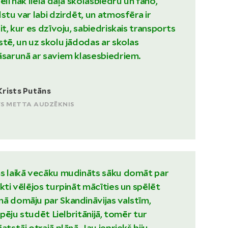
ēli nāk liela daļa skolasbiedru un fano,
stu var labi dzirdēt, un atmosfēra ir
it, kur es dzīvoju, sabiedriskais transports
stē, un uz skolu jādodas ar skolas
āsarunā ar saviem klasesbiedriem.
Krists Putāns
FS METTA AUDZĒKNIS
as laikā vecāku mudināts sāku domāt par
kti vēlējos turpināt mācīties un spēlēt
ā domāju par Skandināvijas valstīm,
espēju studēt Lielbritānijā, tomēr tur
atstāj otrajā plānā. Jau iepriekš biju