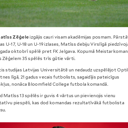
atīss Zēģele
izgājis cauri visam akadēmijas posmam. Pārstā
jas U-17, U-18 un U-19 izlases, Matīss debiju Virslīgā piedzīvoj
 gada oktobrī spēlē pret FK Jelgava. Kopumā Meistarkoma
s Zēģelem 35 spēlēs trīs gūtie vārti.
is studijas Latvijas Universitātē un nedaudz uzspēlējot Opt
nes līgā, 21 gadus vecais futbolists, sagaidījis pateicīgus
kļus, nonāca Bloomfield College futbola komandā.
d Matīss 13 spēlēs ir guvis 4 vārtus un pievienojis vienu
tatīvu piespēli, kas dod komandas rezultatīvākā futbolista
su.