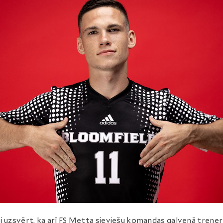
i uzsvērt, ka arī FS Metta sieviešu komandas galvenā trene