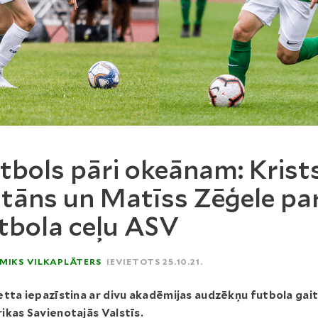
tbols pāri okeānam: Krist
tāns un Matīss Zēģele pa
tbola ceļu ASV
MIKS VILKAPLĀTERS
IEVIETOTS 25.10.21.
tta iepazīstina ar divu akadēmijas audzēkņu futbola gai
kas Savienotajās Valstīs.