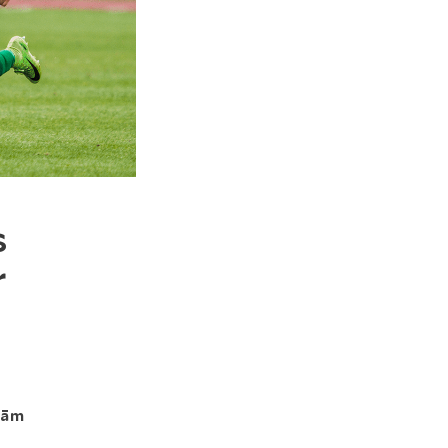
s
r
tām