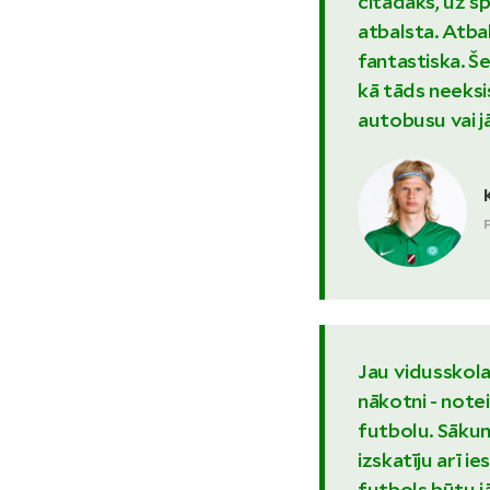
citādāks, uz sp
atbalsta. Atbal
fantastiska. Še
kā tāds neeksi
autobusu vai j
Jau vidusskol
nākotni - notei
futbolu. Sākum
izskatīju arī i
futbols būtu jā