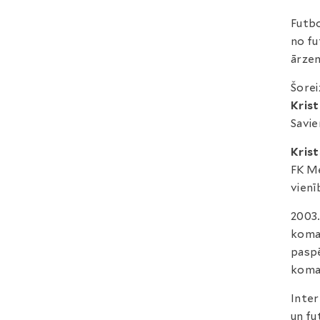
Futbo
no fu
ārzem
Šorei
Kris
Savie
Krist
FK Me
vienī
2003.
koman
paspē
koman
Inter
un fu