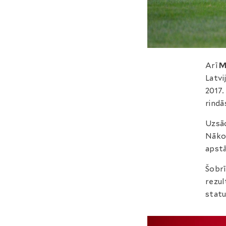
Arī
M
Latvi
2017.
rindā
Uzsāc
Nākot
apstā
Šobrī
rezul
statu