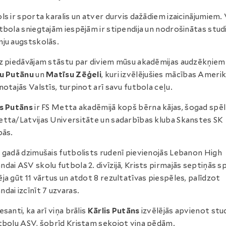
ls ir sporta karalis un atver durvis dažādiem izaicinājumiem.
tbola sniegtajām iespējām ir stipendija un nodrošinātas studi
ju augstskolās.
z piedāvājam stāstu par diviem mūsu akadēmijas audzēkņiem
tu Putānu
un
Matīsu Zēģeli
, kuri izvēlējušies mācības Ameri
notajās Valstīs, turpinot arī savu futbola ceļu.
s Putāns
ir FS Metta akadēmijā kopš bērna kājas, šogad spēl
tta/Latvijas Universitāte un sadarbības kluba Skanstes SK
bās.
 gadā dzimušais futbolists rudenī pievienojās Lebanon High
dai ASV skolu futbola 2. divīzijā, Krists pirmajās septiņās s
ja gūt 11 vārtus un atdot 8 rezultatīvas piespēles, palīdzot
dai izcīnīt 7 uzvaras.
esanti, ka arī viņa brālis
Kārlis Putāns
izvēlējās apvienot stud
tbolu ASV, šobrīd Kristam sekojot viņa pēdām.