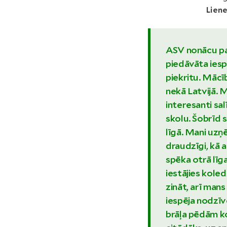
Lien
ASV nonācu pa
piedāvāta iesp
piekritu. Mācīb
nekā Latvijā. M
interesanti sal
skolu. Šobrīd 
līgā. Mani uzņē
draudzīgi, kā 
spēka otrā līga
iestājies koled
zināt, arī man
iespēja nodzīv
brāļa pēdām ko