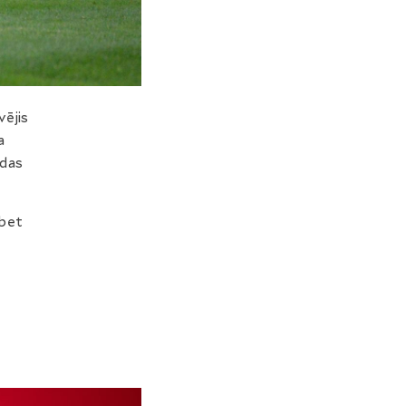
vējis
a
ndas
ibet