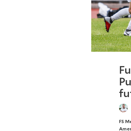
Fu
Pu
fu
FS Me
Ameri