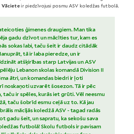
e Vāciete
ir piedzīvojusi posmu ASV koledžas futbolā.
teicoties ģimenes draugiem. Man tika
ēja gadu dzīvot un mācīties tur, kam es
ās sokas labi, taču šeit ir daudz citādāk
anuprāt, tā ir laba pieredze, un ir
īdzināt atšķirības starp Latvijas un ASV
spēlēju Lebanon skolas komandā Division II
ma ātri, un komandas biedri ir ļoti
arī noskaņoti uzvarēt šosezon. Tā ir pēc
, taču ir spēles, kurās iet grūti. Vēl neesmu
žā, taču šobrīd esmu ceļā uz to. Kā jau
s brālis mācījās koledžā ASV - tagad radās
ot gadu šeit, un sapratu, ka sekošu sava
ledžas futbolā! Skolu futbols ir pavisam