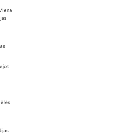
 Viena
jas
kas
ējot
pēlēs
ijas