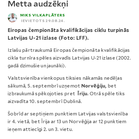
Metta audzēkņi
MIKS VILKAPLĀTERS
IEVIETOTS 29.08.24.
Eiropas čempionāta kvalifikācijas ciklu turpinās
Latvijas U-21 izlase (Foto: LFF).
Izlašu pārtraukumā Eiropas čempionāta kvalifikācijas
cikla turnīra spēles aizvadīs Latvijas U-21 izlase (2002.
gadā dzimušie un jaunāki).
Valstsvienība vienkopus tiksies nākamās nedēļas
sākumā, 5. septembrī uzņemot
Norvēģiju,
bet
izbraukumā spēkojoties pret
Īriju.
Otrā spēle tiks
aizvadīta 10. septembrī Dublinā.
Šobrīd ar septiņiem punktiem Latvijas valstsvienība
ir 4. vietā, bet Īrija ar 13 un Norvēģija ar 12 punktiem
ieņem attiecīgi 2. un 3. vietu.