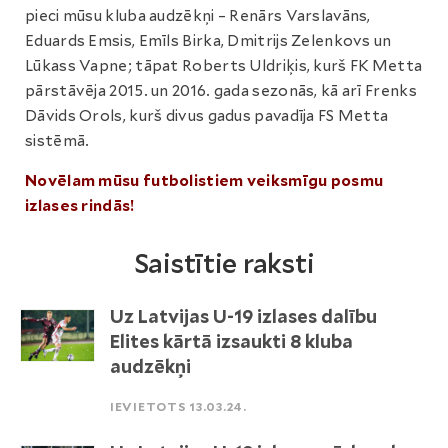
pieci mūsu kluba audzēkņi – Renārs Varslavāns,
Eduards Emsis, Emīls Birka, Dmitrijs Zelenkovs un
Lūkass Vapne; tāpat Roberts Uldriķis, kurš FK Metta
pārstāvēja 2015. un 2016. gada sezonās, kā arī Frenks
Dāvids Orols, kurš divus gadus pavadīja FS Metta
sistēmā.
Novēlam mūsu futbolistiem veiksmīgu posmu
izlases rindās!
Saistītie raksti
Uz Latvijas U-19 izlases dalību
Elites kārtā izsaukti 8 kluba
audzēkņi
IEVIETOTS 13.03.24.