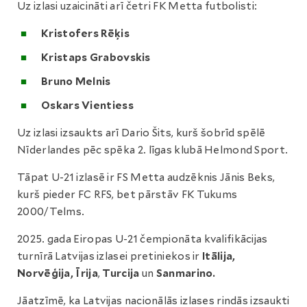
Uz izlasi uzaicināti arī četri FK Metta futbolisti:
Kristofers Rēķis
Kristaps Grabovskis
Bruno Melnis
Oskars Vientiess
Uz izlasi izsaukts arī Dario Šits, kurš šobrīd spēlē
Nīderlandes pēc spēka 2. līgas klubā Helmond Sport.
Tāpat U-21 izlasē ir FS Metta audzēknis Jānis Beks,
kurš pieder FC RFS, bet pārstāv FK Tukums
2000/Telms.
2025. gada Eiropas U-21 čempionāta kvalifikācijas
turnīrā Latvijas izlasei pretiniekos ir
Itālija,
Norvēģija, Īrija
,
Turcija
un
Sanmarino.
Jāatzīmē, ka Latvijas nacionālās izlases rindās izsaukti