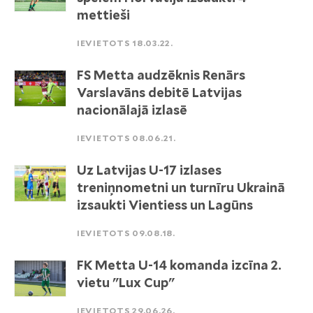
mettieši
IEVIETOTS 18.03.22.
FS Metta audzēknis Renārs
Varslavāns debitē Latvijas
nacionālajā izlasē
IEVIETOTS 08.06.21.
Uz Latvijas U-17 izlases
treniņnometni un turnīru Ukrainā
izsaukti Vientiess un Lagūns
IEVIETOTS 09.08.18.
FK Metta U-14 komanda izcīna 2.
vietu "Lux Cup"
IEVIETOTS 29.06.26.