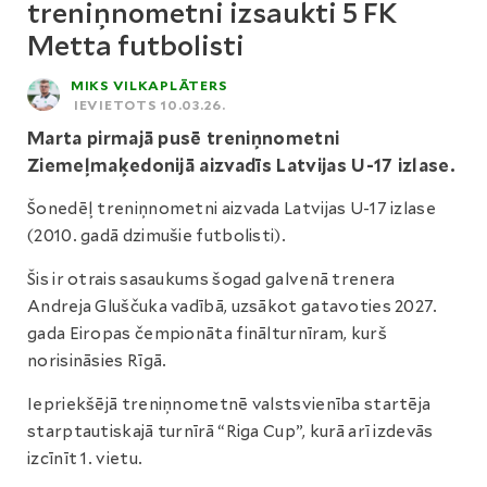
treniņnometni izsaukti 5 FK
Metta futbolisti
MIKS VILKAPLĀTERS
IEVIETOTS 10.03.26.
Marta pirmajā pusē treniņnometni
Ziemeļmaķedonijā aizvadīs Latvijas U-17 izlase.
Šonedēļ treniņnometni aizvada Latvijas U-17 izlase
(2010. gadā dzimušie futbolisti).
Šis ir otrais sasaukums šogad galvenā trenera
Andreja Gluščuka vadībā, uzsākot gatavoties 2027.
gada Eiropas čempionāta finālturnīram, kurš
norisināsies Rīgā.
Iepriekšējā treniņnometnē valstsvienība startēja
starptautiskajā turnīrā “Riga Cup”, kurā arī izdevās
izcīnīt 1. vietu.