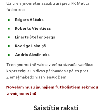
Uz treniņnometni izsaukti arī pieci FK Metta
futbolisti:
Edgars Aščuks
Roberts Vientiess
Linarts Štefenbergs
Rodrigo Laimiņš
Andris Aizsilnieks
Treniņnometnē valstsvienība aizvadīs vairākus
koptreniņus un divas pārbaudes spēles pret
Ziemeļmaķedonijas vienaudžiem.
Novēlam mūsu jaunajiem futbolistiem sekmīgu
treniņnometni!
Saistītie raksti