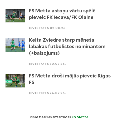
FS Metta astoņu vārtu spēlē
pieveic FK Iecava/FK Olaine
IEVIETOTS 02.08.26.
Keita Zviedre starp mēneša
labākās futbolistes nominantēm
(+balsojums)
IEVIETOTS 30.07.26.
FS Metta droši mājās pieveic Rīgas
FS
IEVIETOTS 26.07.26.
Visas tiesības aizsargātas
FS Metta