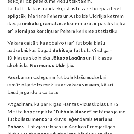
sekoja līdzi pasākuma viesu teiktajam.
Lai futbola klašu audzēkņi stāstu varētu iepazīt vēl
spilgtāk, Marians Pahars un Askolds Uldriķis katram
dāvāja
unikālu grāmatas eksemplāru
ar parakstu, kā
arī
piemiņas kartiņu
ar Pahara karjeras statistiku.
Vakara gaitā tika apbalvoti arī futbola klašu
audzēkņi, kas šogad
debitēja
futbola Virslīgā –
10.klases skolnieks
Jēkabs Lagūns
un 11.klases
skolnieks
Normunds Uldriķis
.
Pasākuma noslēgumā futbola klašu audzēkņi
iemūžināja foto mirkļus ar vakara viesiem, kā arī
baudīja gardo picu LuLu.
Atgādinām, ka par Rīgas Hanzas vidusskolas un FS
Metta kopprojekta “
Futbola klases”
sistēmas jauno
futbolistu
mentoru
kļuvis leģendārais
Marians
Pahars
– Latvijas izlases un Anglijas Premjerlīgas