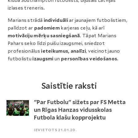
kluba Southampton futbolists, bijušais Latvijas
izlases treneris
.
Marians strādā
individuāli
ar jaunajiem futbolistiem,
palīdzot ar
padomiem
karjeras ceļu, kā arī
motivāciju mērķu sasniegšanā
. Tāpat Marians
Pahars seko līdzi puišu izaugsmei, sniedzot
profesionālus
ieteikumus, analīzi
, veicinot jauno
futbolistu
izaugsmi
un
personības veidošanos.
Saistītie raksti
"Par Futbolu" sižets par FS Metta
un Rīgas Hanzas vidusskolas
Futbola klašu kopprojektu
IEVIETOTS 21.01.20.