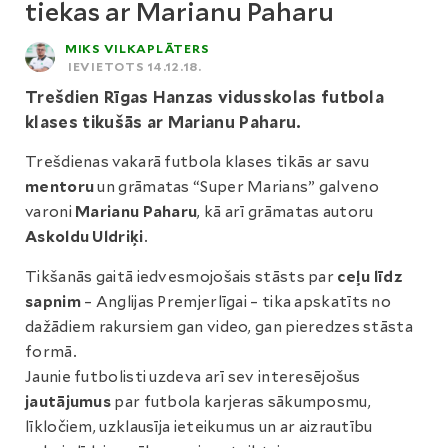
tiekas ar Marianu Paharu
MIKS VILKAPLĀTERS
IEVIETOTS 14.12.18.
Trešdien Rīgas Hanzas vidusskolas futbola
klases tikušās ar Marianu Paharu.
Trešdienas vakarā futbola klases tikās ar savu
mentoru
un grāmatas “Super Marians” galveno
varoni
Marianu Paharu
, kā arī grāmatas autoru
Askoldu Uldriķi
.
Tikšanās gaitā iedvesmojošais stāsts par
ceļu līdz
sapnim
– Anglijas Premjerlīgai – tika apskatīts no
dažādiem rakursiem gan video, gan pieredzes stāsta
formā.
Jaunie futbolisti uzdeva arī sev interesējošus
jautājumus
par futbola karjeras sākumposmu,
līkločiem, uzklausīja ieteikumus un ar aizrautību