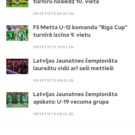
turnīru noslēdz 10. vietā
IEVIETOTS 25.01.26.
FS Metta U-12 komanda "Riga Cup"
turnīrā izcīna 9. vietu
IEVIETOTS 19.01.26.
Latvijas Jaunatnes čempionāta
laureātu vidū arī seši mettieši
IEVIETOTS 08.12.25.
Latvijas Jaunatnes čempionāta
apskats: U-19 vecuma grupa
IEVIETOTS 05.12.25.