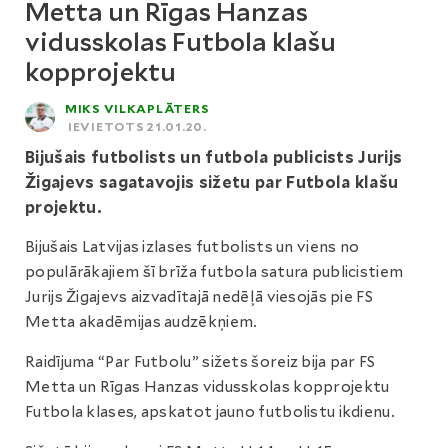
Metta un Rīgas Hanzas
vidusskolas Futbola klašu
kopprojektu
MIKS VILKAPLĀTERS
IEVIETOTS 21.01.20.
Bijušais futbolists un futbola publicists Jurijs
Žigajevs sagatavojis sižetu par Futbola klašu
projektu.
Bijušais Latvijas izlases futbolists un viens no
populārākajiem šī brīža futbola satura publicistiem
Jurijs Žigajevs aizvadītajā nedēļā viesojās pie FS
Metta akadēmijas audzēkņiem.
Raidījuma “Par Futbolu” sižets šoreiz bija par FS
Metta un Rīgas Hanzas vidusskolas kopprojektu
Futbola klases, apskatot jauno futbolistu ikdienu.