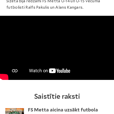
Sižetā bija redzami FS Metta U-14 un U-15 vecuma
futbolisti Ralfs Pakulis un Alans Kangars.
Saistītie raksti
FS Metta aicina uzsākt futbola