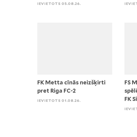
IEVIETOTS 05.08.26.
IEVIE
FK Metta cīnās neizšķirti
FS M
pret Riga FC-2
spēl
FK S
IEVIETOTS 01.08.26.
IEVIE