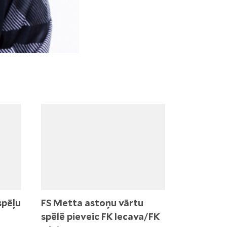
spēļu
FS Metta astoņu vārtu
spēlē pieveic FK Iecava/FK