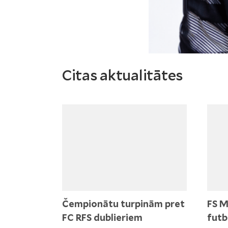
Citas aktualitātes
Čempionātu turpinām pret
FS M
FC RFS dublieriem
futb