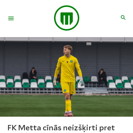
FK Metta cīnās neizšķirti pret