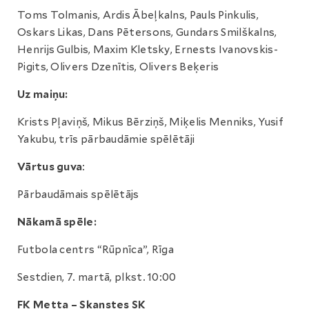
Toms Tolmanis, Ardis Ābeļkalns, Pauls Pinkulis,
Oskars Likas, Dans Pētersons, Gundars Smilškalns,
Henrijs Gulbis, Maxim Kletsky, Ernests Ivanovskis-
Pigits, Olivers Dzenītis, Olivers Beķeris
Uz maiņu:
Krists Pļaviņš, Mikus Bērziņš, Miķelis Menniks, Yusif
Yakubu, trīs pārbaudāmie spēlētāji
Vārtus guva
:
Pārbaudāmais spēlētājs
Nākamā spēle:
Futbola centrs “Rūpnīca”, Rīga
Sestdien, 7. martā, plkst. 10:00
FK Metta – Skanstes SK