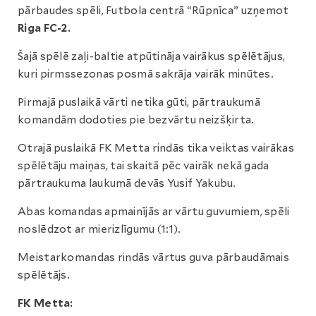
pārbaudes spēli, Futbola centrā “Rūpnīca” uzņemot
Riga FC-2.
Šajā spēlē zaļi-baltie atpūtināja vairākus spēlētājus,
kuri pirmssezonas posmā sakrāja vairāk minūtes.
Pirmajā puslaikā vārti netika gūti, pārtraukumā
komandām dodoties pie bezvārtu neizšķirta.
Otrajā puslaikā FK Metta rindās tika veiktas vairākas
spēlētāju maiņas, tai skaitā pēc vairāk nekā gada
pārtraukuma laukumā devās Yusif Yakubu.
Abas komandas apmainījās ar vārtu guvumiem, spēli
noslēdzot ar mierizlīgumu (1:1).
Meistarkomandas rindās vārtus guva pārbaudāmais
spēlētājs.
FK Metta: