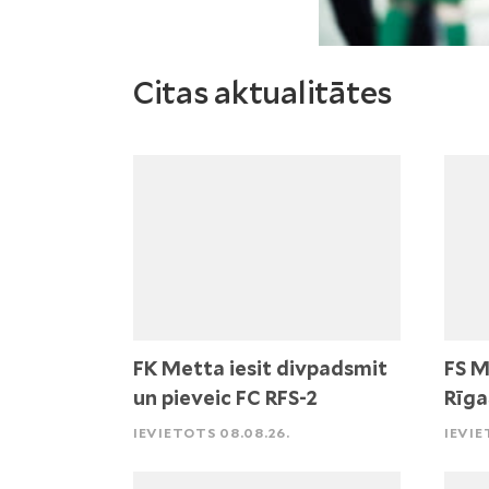
Citas aktualitātes
FK Metta iesit divpadsmit
FS M
un pieveic FC RFS-2
Rīga
IEVIETOTS 08.08.26.
IEVIE