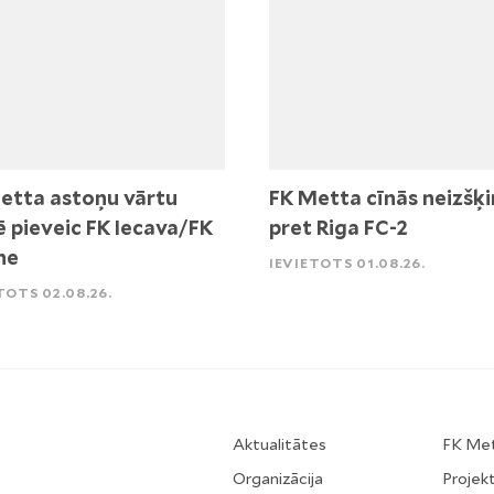
etta astoņu vārtu
FK Metta cīnās neizšķi
ē pieveic FK Iecava/FK
pret Riga FC-2
ne
IEVIETOTS 01.08.26.
TOTS 02.08.26.
Aktualitātes
FK Me
Organizācija
Projekt