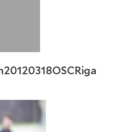
em20120318OSCRiga