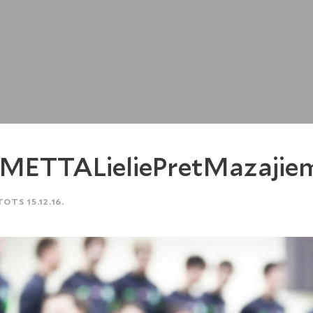
METTALieliePretMazaji
TOTS 15.12.16.