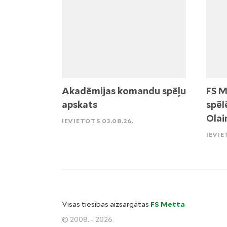
Akadēmijas komandu spēļu
FS M
apskats
spēl
Olai
IEVIETOTS 03.08.26.
IEVIE
Visas tiesības aizsargātas
FS Metta
© 2008. - 2026.