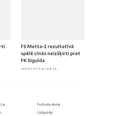
rti
FS Metta-2 rezultatīvā
spēlē cīnās neizšķirti pret
FK Sigulda
IEVIETOTS 01.08.26.
tta
Futbola skola
i
Līdzjutēji