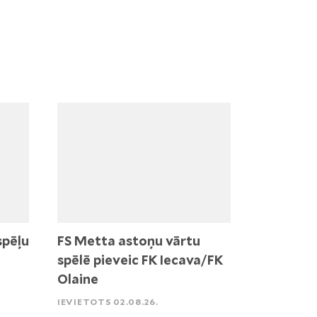
spēļu
FS Metta astoņu vārtu
spēlē pieveic FK Iecava/FK
Olaine
IEVIETOTS 02.08.26.