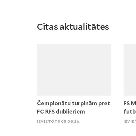
Citas aktualitātes
Čempionātu turpinām pret
FS M
FC RFS dublieriem
futb
IEVIETOTS 05.08.26.
IEVIE