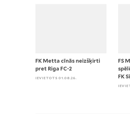
FK Metta cīnās neizšķirti
FS M
pret Riga FC-2
spēl
FK S
IEVIETOTS 01.08.26.
IEVIE