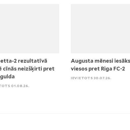
etta-2 rezultatīvā
Augusta mēnesi iesāk
ē cīnās neizšķirti pret
viesos pret Riga FC-2
igulda
IEVIETOTS 30.07.26.
TOTS 01.08.26.