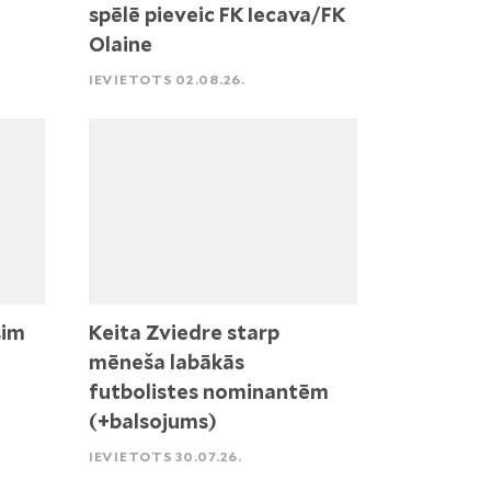
spēlē pieveic FK Iecava/FK
Olaine
IEVIETOTS 02.08.26.
sim
Keita Zviedre starp
mēneša labākās
futbolistes nominantēm
(+balsojums)
IEVIETOTS 30.07.26.