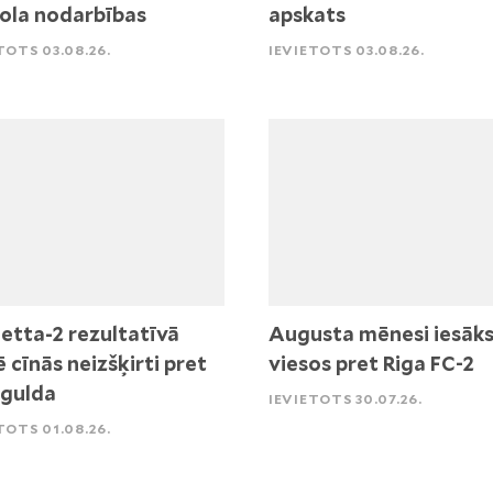
ola nodarbības
apskats
TOTS 03.08.26.
IEVIETOTS 03.08.26.
etta-2 rezultatīvā
Augusta mēnesi iesāk
ē cīnās neizšķirti pret
viesos pret Riga FC-2
igulda
IEVIETOTS 30.07.26.
TOTS 01.08.26.