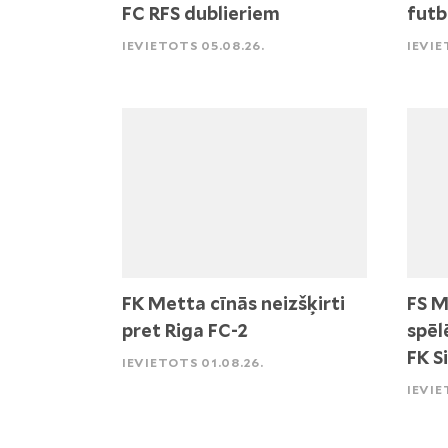
FC RFS dublieriem
futb
IEVIETOTS 05.08.26.
IEVIE
FK Metta cīnās neizšķirti
FS M
pret Riga FC-2
spēl
FK S
IEVIETOTS 01.08.26.
IEVIE